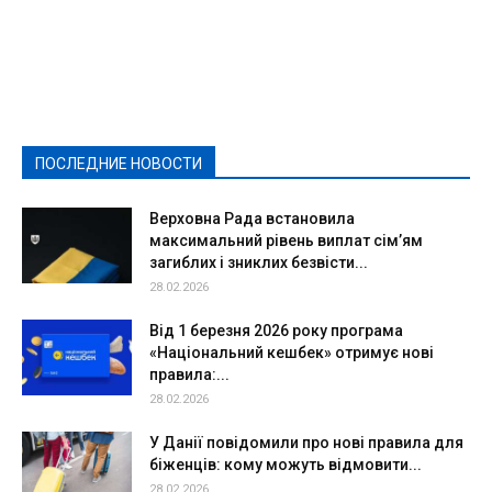
Featured
Актуально
Ваши права
Видеосюжеты
Власть
Выборы - 2021
Выборы-2020
Город
Досуг
Е-декларації
Здоровье
Конкурсы
Криминал и Происшествия
Культура
Новости
Образование
Политическая реклама
Реклама
Слово - народу
Спорт
Твори добро
Фоторепортажи
ПОСЛЕДНИЕ НОВОСТИ
Подробнее
Верховна Рада встановила
максимальний рівень виплат сім’ям
загиблих і зниклих безвісти...
28.02.2026
Від 1 березня 2026 року програма
«Національний кешбек» отримує нові
правила:...
28.02.2026
У Данії повідомили про нові правила для
біженців: кому можуть відмовити...
28.02.2026