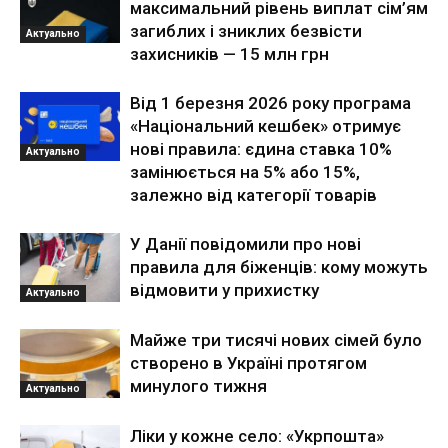
максимальний рівень виплат сім’ям
загиблих і зниклих безвісти
Актуально
захисників — 15 млн грн
Від 1 березня 2026 року програма
«Національний кешбек» отримує
нові правила: єдина ставка 10%
Актуально
замінюється на 5% або 15%,
залежно від категорії товарів
У Данії повідомили про нові
правила для біженців: кому можуть
відмовити у прихистку
Актуально
Майже три тисячі нових сімей було
створено в Україні протягом
минулого тижня
Актуально
Ліки у кожне село: «Укрпошта»