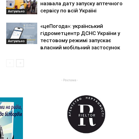
назвала дату запуску аптечного
сервісу по всій Україні
Актуально
«цеПогода»: український
гідрометцентр ДСНС України у
тестовому режимі запускає
Актуально
власний мобільний застосунок
- Реклама -