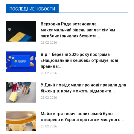
Спорт
Твори добро
Фоторепортажи
ПОСЛЕДНИЕ НОВОСТИ
Подробнее
Верховна Рада встановила
максимальний рівень виплат сім’ям
загиблих і зниклих безвісти...
28.02.2026
Від 1 березня 2026 року програма
«Національний кешбек» отримує нові
правила:...
28.02.2026
У Данії повідомили про нові правила для
біженців: кому можуть відмовити...
28.02.2026
Майже три тисячі нових сімей було
створено в Україні протягом минулого...
28.02.2026