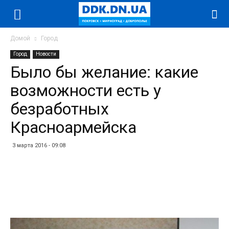
Домой
Город
Город
Новости
Было бы желание: какие
возможности есть у
безработных
Красноармейска
3 марта 2016 - 09:08
Facebook
Twitter
Telegram
WhatsApp
Vibe