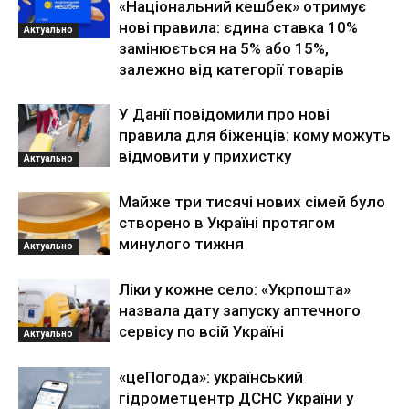
«Національний кешбек» отримує
нові правила: єдина ставка 10%
Актуально
замінюється на 5% або 15%,
залежно від категорії товарів
У Данії повідомили про нові
правила для біженців: кому можуть
відмовити у прихистку
Актуально
Майже три тисячі нових сімей було
створено в Україні протягом
минулого тижня
Актуально
Ліки у кожне село: «Укрпошта»
назвала дату запуску аптечного
сервісу по всій Україні
Актуально
«цеПогода»: український
гідрометцентр ДСНС України у