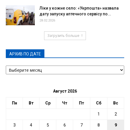
Ліки у кожне село: «Укрпошта» назвала
дату запуску аптечного сервісу по...
28.02.2026
Загрузить больше
АРХИВ ПО ДАТЕ
АРХИВ
ПО
ДАТЕ
Август 2026
Пн
Вт
Ср
Чт
Пт
Сб
Вс
1
2
3
4
5
6
7
8
9