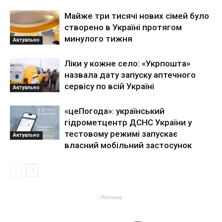
Майже три тисячі нових сімей було
створено в Україні протягом
минулого тижня
Актуально
Ліки у кожне село: «Укрпошта»
назвала дату запуску аптечного
сервісу по всій Україні
Актуально
«цеПогода»: український
гідрометцентр ДСНС України у
тестовому режимі запускає
Актуально
власний мобільний застосунок
- Реклама -