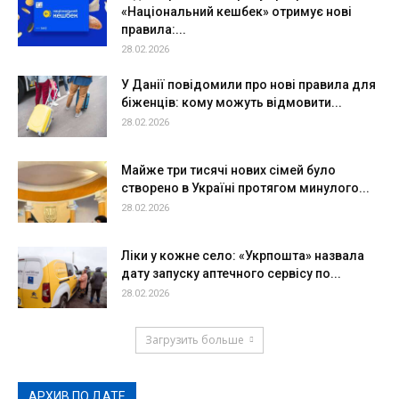
«Національний кешбек» отримує нові
правила:...
28.02.2026
У Данії повідомили про нові правила для
біженців: кому можуть відмовити...
28.02.2026
Майже три тисячі нових сімей було
створено в Україні протягом минулого...
28.02.2026
Ліки у кожне село: «Укрпошта» назвала
дату запуску аптечного сервісу по...
28.02.2026
Загрузить больше
АРХИВ ПО ДАТЕ