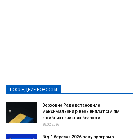
Featured
Актуально
Ваши права
Видеосюжеты
Власть
Выборы - 2021
Выборы-2020
Город
Досуг
Е-декларації
Здоровье
Конкурсы
Криминал и Происшествия
Культура
Новости
Образование
Политическая реклама
Реклама
Слово - народу
Спорт
Твори добро
Фоторепортажи
ПОСЛЕДНИЕ НОВОСТИ
Подробнее
Верховна Рада встановила
максимальний рівень виплат сім’ям
загиблих і зниклих безвісти...
28.02.2026
Від 1 березня 2026 року програма