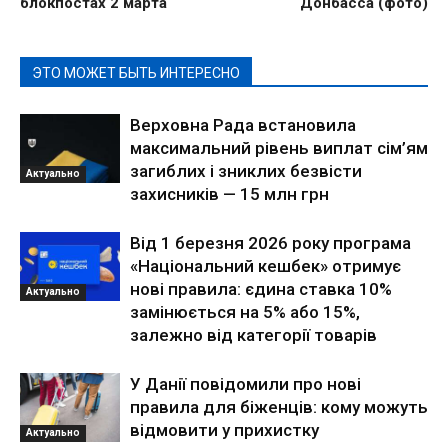
блокпостах 2 марта
Донбасса (фото)
ЭТО МОЖЕТ БЫТЬ ИНТЕРЕСНО
Верховна Рада встановила
максимальний рівень виплат сім’ям
загиблих і зниклих безвісти
Актуально
захисників — 15 млн грн
Від 1 березня 2026 року програма
«Національний кешбек» отримує
нові правила: єдина ставка 10%
Актуально
замінюється на 5% або 15%,
залежно від категорії товарів
У Данії повідомили про нові
правила для біженців: кому можуть
відмовити у прихистку
Актуально