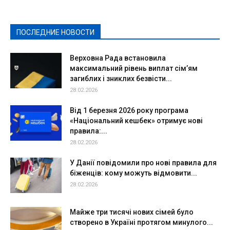
Культура
Новости
Образование
Политическая реклама
Реклама
Слово - народу
Спорт
Твори добро
Фоторепортажи
ПОСЛЕДНИЕ НОВОСТИ
Подробнее
Верховна Рада встановила
максимальний рівень виплат сім’ям
загиблих і зниклих безвісти...
28.02.2026
Від 1 березня 2026 року програма
«Національний кешбек» отримує нові
правила:...
28.02.2026
У Данії повідомили про нові правила для
біженців: кому можуть відмовити...
28.02.2026
Майже три тисячі нових сімей було
створено в Україні протягом минулого...