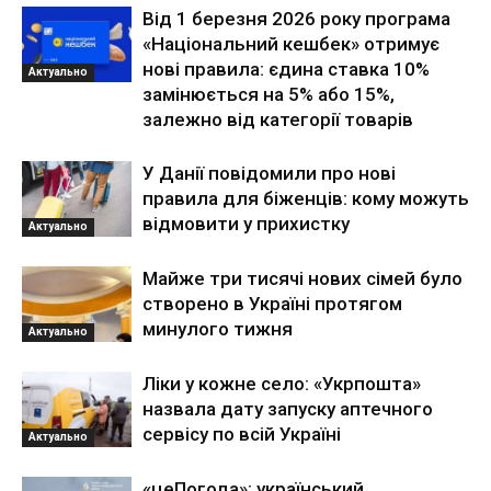
Від 1 березня 2026 року програма
«Національний кешбек» отримує
нові правила: єдина ставка 10%
Актуально
замінюється на 5% або 15%,
залежно від категорії товарів
У Данії повідомили про нові
правила для біженців: кому можуть
відмовити у прихистку
Актуально
Майже три тисячі нових сімей було
створено в Україні протягом
минулого тижня
Актуально
Ліки у кожне село: «Укрпошта»
назвала дату запуску аптечного
сервісу по всій Україні
Актуально
«цеПогода»: український