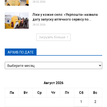
28.02.2026
Ліки у кожне село: «Укрпошта» назвала
дату запуску аптечного сервісу по...
28.02.2026
Загрузить больше
АРХИВ ПО ДАТЕ
АРХИВ
ПО
ДАТЕ
Август 2026
Пн
Вт
Ср
Чт
Пт
Сб
Вс
1
2