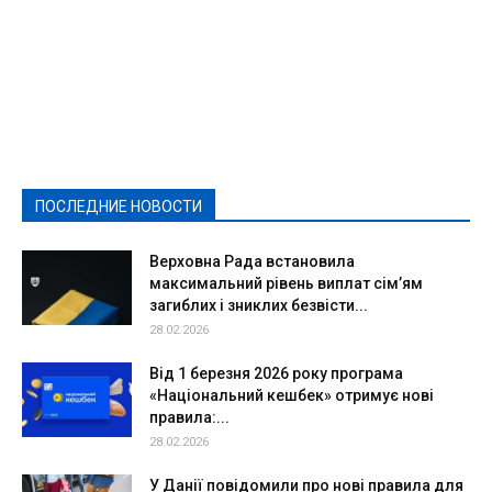
Featured
Актуально
Ваши права
Видеосюжеты
Власть
Выборы - 2021
Выборы-2020
Город
Досуг
Е-декларації
Здоровье
Конкурсы
Криминал и Происшествия
Культура
Новости
Образование
Политическая реклама
Реклама
Слово - народу
Спорт
Твори добро
Фоторепортажи
ПОСЛЕДНИЕ НОВОСТИ
Подробнее
Верховна Рада встановила
максимальний рівень виплат сім’ям
загиблих і зниклих безвісти...
28.02.2026
Від 1 березня 2026 року програма
«Національний кешбек» отримує нові
правила:...
28.02.2026
У Данії повідомили про нові правила для