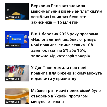
Верховна Рада встановила
максимальний рівень виплат сім’ям
загиблих і зниклих безвісти
Актуально
захисників — 15 млн грн
Від 1 березня 2026 року програма
«Національний кешбек» отримує
нові правила: єдина ставка 10%
Актуально
замінюється на 5% або 15%,
залежно від категорії товарів
У Данії повідомили про нові
правила для біженців: кому можуть
відмовити у прихистку
Актуально
Майже три тисячі нових сімей було
створено в Україні протягом
минулого тижня
Актуально