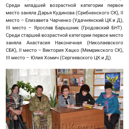
Среди младшей возрастной категории первое
место заняла Дарья Кудинова (Срибненского СК), II
место – Елизавета Чарченко (Удачнянский ЦК и Д),
III место – Ярослав Барышник (Гродовский БНТ).
Среди старшей возрастной категории первое место
заняла Анастасия Наконечная (Николаевского
СБК), II место – Виктория Хацко (Мемрикского СК),
III место – Юлия Хомич (Сергеевского ЦК и Д).