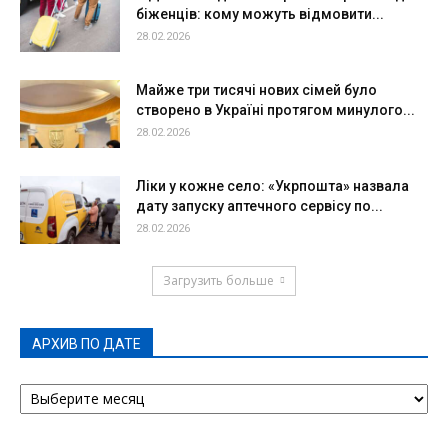
біженців: кому можуть відмовити...
28.02.2026
Майже три тисячі нових сімей було
створено в Україні протягом минулого...
28.02.2026
Ліки у кожне село: «Укрпошта» назвала
дату запуску аптечного сервісу по...
28.02.2026
Загрузить больше
АРХИВ ПО ДАТЕ
АРХИВ
ПО
ДАТЕ