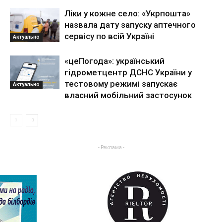
Ліки у кожне село: «Укрпошта»
назвала дату запуску аптечного
сервісу по всій Україні
Актуально
«цеПогода»: український
гідрометцентр ДСНС України у
тестовому режимі запускає
Актуально
власний мобільний застосунок
- Реклама -