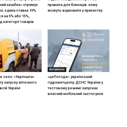
ний кешбек» отримує
правила для біженців: кому
ла: єдина ставка 10%
можуть відмовити у прихистку
я на 5% або 15%,
д категорії товарів
Актуально
не село: «Укрпошта»
«цеПогода»: український
ту запуску аптечного
гідрометцентр ДСНС України у
всій Україні
тестовому режимі запускає
власний мобільний застосунок