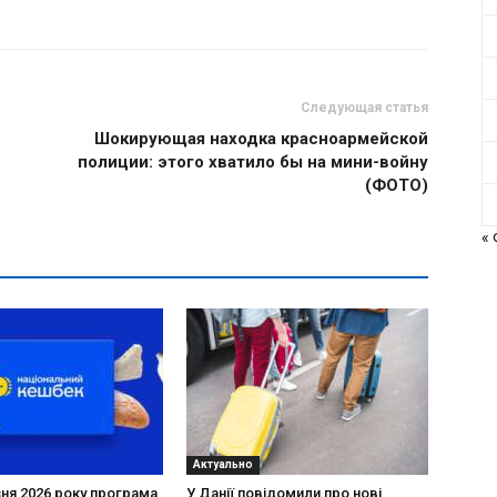
Следующая статья
Шокирующая находка красноармейской
полиции: этого хватило бы на мини-войну
(ФОТО)
«
Актуально
зня 2026 року програма
У Данії повідомили про нові