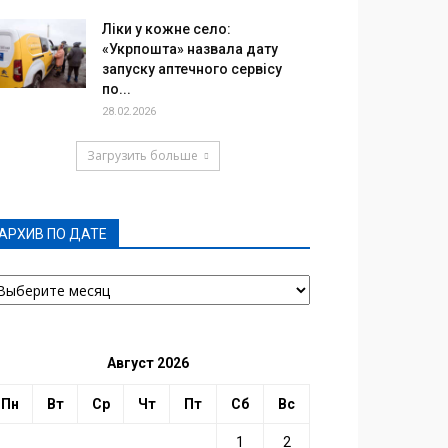
Ліки у кожне село:
«Укрпошта» назвала дату
запуску аптечного сервісу
по...
28.02.2026
Загрузить больше
АРХИВ ПО ДАТЕ
РХИВ
О
АТЕ
Август 2026
Пн
Вт
Ср
Чт
Пт
Сб
Вс
1
2