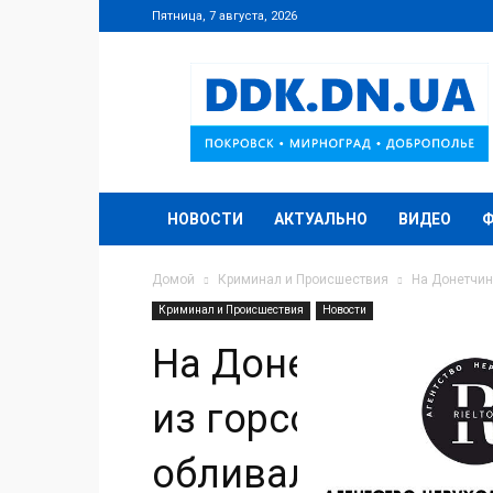
Пятница, 7 августа, 2026
DDK.DN.UA
НОВОСТИ
АКТУАЛЬНО
ВИДЕО
Домой
Криминал и Происшествия
На Донетчин
Криминал и Происшествия
Новости
На Донетчине сег
из горсоветов: б
обливались зеле