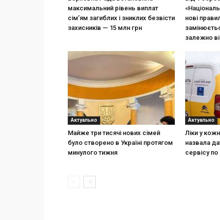
максимальний рівень виплат
«Національ
сім’ям загиблих і зниклих безвісти
нові прави
захисників — 15 млн грн
замінюєтьс
залежно ві
Актуально
Актуально
Майже три тисячі нових сімей
Ліки у кож
було створено в Україні протягом
назвала да
минулого тижня
сервісу по 