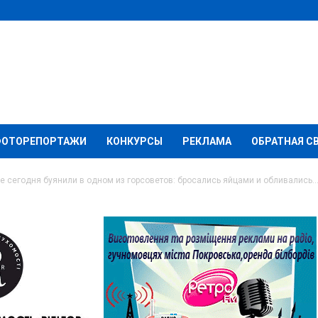
ФОТОРЕПОРТАЖИ
КОНКУРСЫ
РЕКЛАМА
ОБРАТНАЯ С
е сегодня буянили в одном из горсоветов: бросались яйцами и обливались..
одня буянили в одном
росались яйцами и
нкой