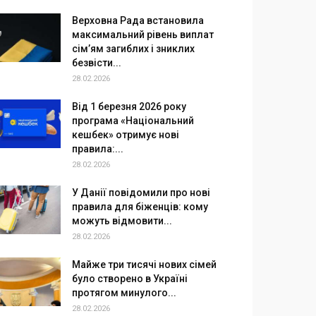
Верховна Рада встановила
максимальний рівень виплат
сім’ям загиблих і зниклих
безвісти...
28.02.2026
Від 1 березня 2026 року
програма «Національний
кешбек» отримує нові
правила:...
28.02.2026
У Данії повідомили про нові
правила для біженців: кому
можуть відмовити...
28.02.2026
Майже три тисячі нових сімей
було створено в Україні
протягом минулого...
28.02.2026