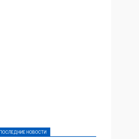
Featured
Актуально
Ваши права
Видеосюжеты
Власть
Выборы - 2021
Выборы-2020
Город
Досуг
Е-декларації
Здоровье
Конкурсы
Криминал и Происшествия
Культура
Новости
Образование
Политическая реклама
Реклама
Слово - народу
Спорт
Твори добро
Фоторепортажи
ПОСЛЕДНИЕ НОВОСТИ
Подробнее