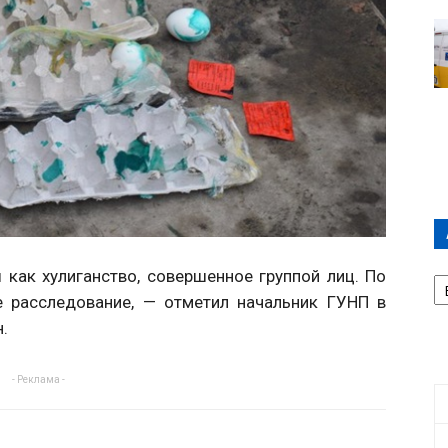
А
как хулиганство, совершенное группой лиц. По
П
е расследование, — отметил начальник ГУНП в
Д
.
- Реклама -