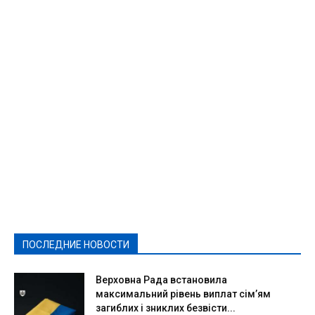
Featured
Актуально
Ваши права
Видеосюжеты
Власть
Выборы - 2021
Выборы-2020
Город
Досуг
Е-декларації
Здоровье
Конкурсы
Криминал и Происшествия
Культура
Новости
Образование
Политическая реклама
Реклама
Слово - народу
Спорт
Твори добро
Фоторепортажи
ПОСЛЕДНИЕ НОВОСТИ
Подробнее
Верховна Рада встановила
максимальний рівень виплат сім’ям
загиблих і зниклих безвісти...