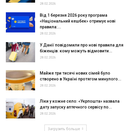
28.02.2026
Від 1 березня 2026 року програма
«Національний кешбек» отримує нові
правила:...
28.02.2026
У Данії повідомили про нові правила для
біженців: кому можуть відмовити...
28.02.2026
Майже три тисячі нових сімей було
створено в Україні протягом минулого...
28.02.2026
Ліки у кожне село: «Укрпошта» назвала
дату запуску аптечного сервісу по...
28.02.2026
Загрузить больше