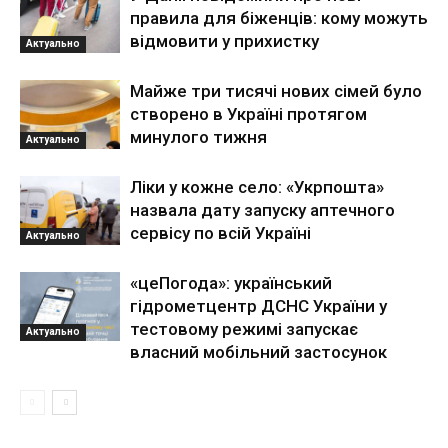
правила для біженців: кому можуть
відмовити у прихистку
Актуально
Майже три тисячі нових сімей було
створено в Україні протягом
минулого тижня
Актуально
Ліки у кожне село: «Укрпошта»
назвала дату запуску аптечного
сервісу по всій Україні
Актуально
«цеПогода»: український
гідрометцентр ДСНС України у
тестовому режимі запускає
Актуально
власний мобільний застосунок