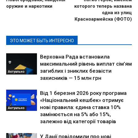
оружие и наркотики
которого теперь названа
одна из улиц
Красноармейска (ФОТО)
ЭТО МОЖЕТ БЫТЬ ИНТЕРЕСНО
Верховна Рада встановила
максимальний рівень виплат сім’ям
загиблих і зниклих безвісти
Актуально
захисників — 15 млн грн
Від 1 березня 2026 року програма
«Національний кешбек» отримує
нові правила: єдина ставка 10%
Актуально
замінюється на 5% або 15%,
залежно від категорії товарів
У Данії повідомили про нові