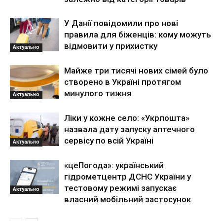
У Данії повідомили про нові
правила для біженців: кому можуть
відмовити у прихистку
Актуально
Майже три тисячі нових сімей було
створено в Україні протягом
минулого тижня
Актуально
Ліки у кожне село: «Укрпошта»
назвала дату запуску аптечного
сервісу по всій Україні
Актуально
«цеПогода»: український
гідрометцентр ДСНС України у
тестовому режимі запускає
Актуально
власний мобільний застосунок