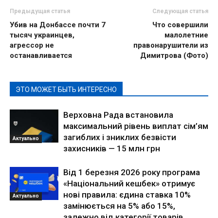
Предыдущая статья
Следующая статья
Убив на Донбассе почти 7
Что совершили
тысяч украинцев,
малолетние
агрессор не
правонарушители из
останавливается
Димитрова (Фото)
ЭТО МОЖЕТ БЫТЬ ИНТЕРЕСНО
Верховна Рада встановила
максимальний рівень виплат сім’ям
загиблих і зниклих безвісти
Актуально
захисників — 15 млн грн
Від 1 березня 2026 року програма
«Національний кешбек» отримує
нові правила: єдина ставка 10%
Актуально
замінюється на 5% або 15%,
залежно від категорії товарів