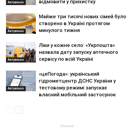
відмовити у прихистку
Актуально
Майже три тисячі нових сімей було
створено в Україні протягом
минулого тижня
Актуально
Ліки у кожне село: «Укрпошта»
назвала дату запуску аптечного
сервісу по всій Україні
Актуально
«цеПогода»: український
гідрометцентр ДСНС України у
тестовому режимі запускає
Актуально
власний мобільний застосунок
- Реклама -