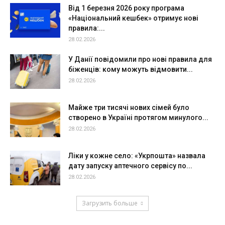
Від 1 березня 2026 року програма
«Національний кешбек» отримує нові
правила:...
28.02.2026
У Данії повідомили про нові правила для
біженців: кому можуть відмовити...
28.02.2026
Майже три тисячі нових сімей було
створено в Україні протягом минулого...
28.02.2026
Ліки у кожне село: «Укрпошта» назвала
дату запуску аптечного сервісу по...
28.02.2026
Загрузить больше