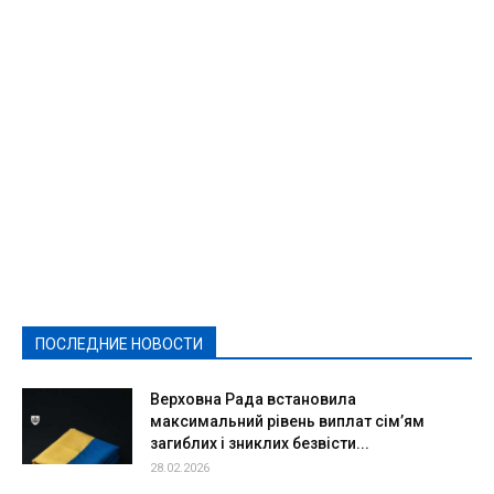
Featured
Актуально
Ваши права
Видеосюжеты
Власть
Выборы - 2021
Выборы-2020
Город
Досуг
Е-декларації
Здоровье
Конкурсы
Криминал и Происшествия
Культура
Новости
Образование
Политическая реклама
Реклама
Слово - народу
Спорт
Твори добро
Фоторепортажи
ПОСЛЕДНИЕ НОВОСТИ
Подробнее
Верховна Рада встановила
максимальний рівень виплат сім’ям
загиблих і зниклих безвісти...
28.02.2026