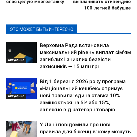
спас целую многоэтажку
выплачивать стипендию
100-летней бабушке
ЭТО МОЖЕТ БЫТЬ ИНТЕРЕСНО
Верховна Рада встановила
максимальний рівень виплат сім’ям
загиблих і зниклих безвісти
Актуально
захисників — 15 млн грн
Від 1 березня 2026 року програма
«Національний кешбек» отримує
нові правила: єдина ставка 10%
Актуально
замінюється на 5% або 15%,
залежно від категорії товарів
У Данії повідомили про нові
правила для біженців: кому можуть