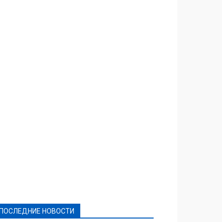
Featured
Актуально
Ваши права
Видеосюжеты
Власть
Выборы - 2021
Выборы-2020
Город
Досуг
Е-декларації
Здоровье
Конкурсы
Криминал и Происшествия
Культура
Новости
Образование
Политическая реклама
Реклама
Слово - народу
Спорт
Твори добро
Фоторепортажи
ПОСЛЕДНИЕ НОВОСТИ
Подробнее