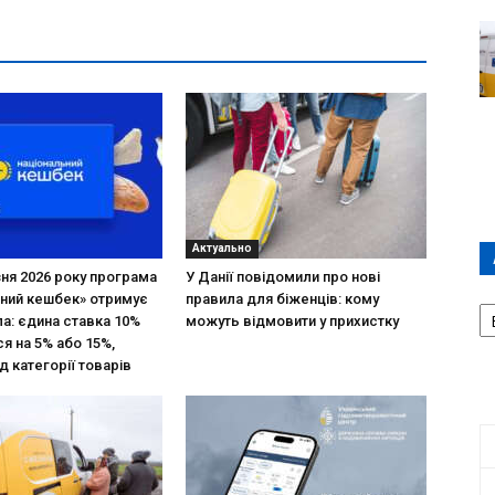
Актуально
зня 2026 року програма
У Данії повідомили про нові
ний кешбек» отримує
правила для біженців: кому
А
ла: єдина ставка 10%
можуть відмовити у прихистку
П
я на 5% або 15%,
Д
д категорії товарів