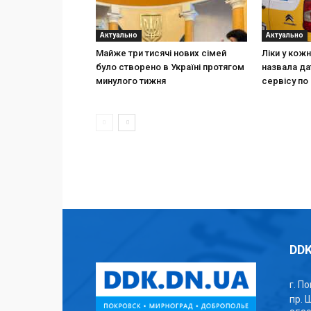
Актуально
Актуально
Майже три тисячі нових сімей
Ліки у кож
було створено в Україні протягом
назвала да
минулого тижня
сервісу по 
DDK
г. П
пр. 