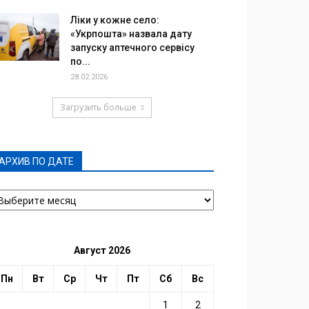
Ліки у кожне село:
«Укрпошта» назвала дату
запуску аптечного сервісу
по...
28.02.2026
Загрузить больше
АРХИВ ПО ДАТЕ
РХИВ
О
АТЕ
Август 2026
Пн
Вт
Ср
Чт
Пт
Сб
Вс
1
2