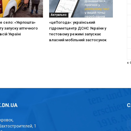
Актуально
не село: «Укрпошта»
«цеПогода»: український
ту запуску аптечного
гідрометцентр ДСНС України у
всій Україні
тестовому режимі запускає
власний мобільний застосунок
«
.DN.UA
С
окровск,
Шахтостроителей, 1