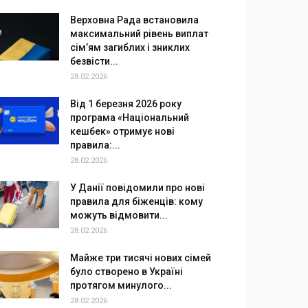
Верховна Рада встановила
максимальний рівень виплат
сім’ям загиблих і зниклих
безвісти...
28.02.2026
Від 1 березня 2026 року
програма «Національний
кешбек» отримує нові
правила:...
28.02.2026
У Данії повідомили про нові
правила для біженців: кому
можуть відмовити...
28.02.2026
Майже три тисячі нових сімей
було створено в Україні
протягом минулого...
28.02.2026