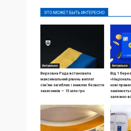
ЭТО МОЖЕТ БЫТЬ ИНТЕРЕСНО
Актуально
Актуально
Верховна Рада встановила
Від 1 бере
максимальний рівень виплат
«Національ
сім’ям загиблих і зниклих безвісти
нові прави
захисників — 15 млн грн
замінюєтьс
залежно ві