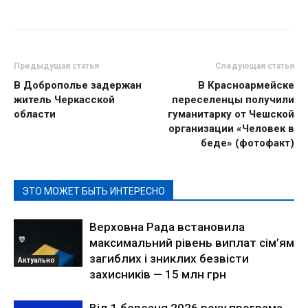
Предыдущая статья
Следующая статья
В Доброполье задержан
В Красноармейске
житель Черкасской
переселенцы получили
области
гуманитарку от Чешской
организации «Человек в
беде» (фотофакт)
ЭТО МОЖЕТ БЫТЬ ИНТЕРЕСНО
Верховна Рада встановила
максимальний рівень виплат сім’ям
загиблих і зниклих безвісти
Актуально
захисників — 15 млн грн