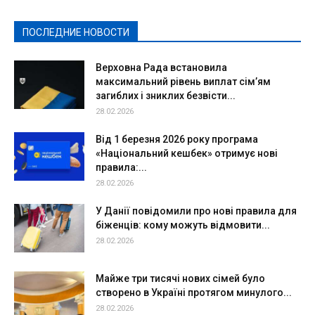
Политическая реклама
Реклама
Слово - народу
Спорт
Твори добро
Фоторепортажи
ПОСЛЕДНИЕ НОВОСТИ
Подробнее
Верховна Рада встановила
максимальний рівень виплат сім’ям
загиблих і зниклих безвісти...
28.02.2026
Від 1 березня 2026 року програма
«Національний кешбек» отримує нові
правила:...
28.02.2026
У Данії повідомили про нові правила для
біженців: кому можуть відмовити...
28.02.2026
Майже три тисячі нових сімей було
створено в Україні протягом минулого...
28.02.2026