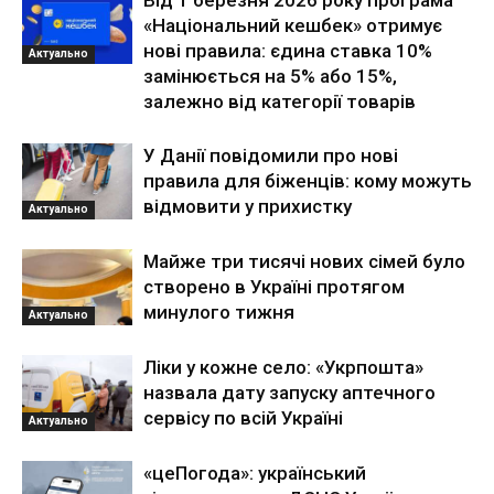
Від 1 березня 2026 року програма
«Національний кешбек» отримує
нові правила: єдина ставка 10%
Актуально
замінюється на 5% або 15%,
залежно від категорії товарів
У Данії повідомили про нові
правила для біженців: кому можуть
відмовити у прихистку
Актуально
Майже три тисячі нових сімей було
створено в Україні протягом
минулого тижня
Актуально
Ліки у кожне село: «Укрпошта»
назвала дату запуску аптечного
сервісу по всій Україні
Актуально
«цеПогода»: український