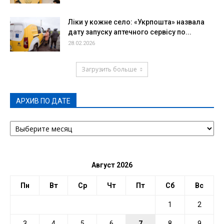
Ліки у кожне село: «Укрпошта» назвала
дату запуску аптечного сервісу по...
28.02.2026
Загрузить больше
АРХИВ ПО ДАТЕ
АРХИВ
ПО
ДАТЕ
Август 2026
Пн
Вт
Ср
Чт
Пт
Сб
Вс
1
2
3
4
5
6
7
8
9