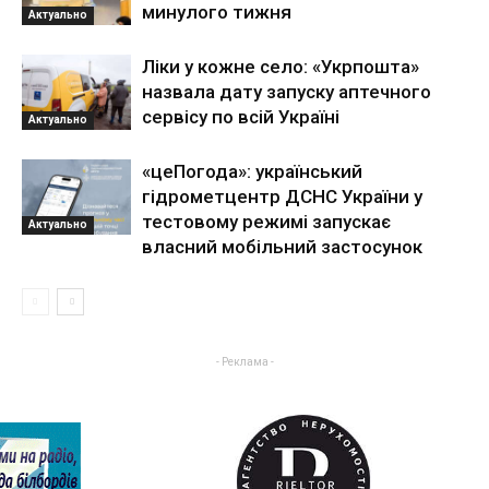
минулого тижня
Актуально
Ліки у кожне село: «Укрпошта»
назвала дату запуску аптечного
сервісу по всій Україні
Актуально
«цеПогода»: український
гідрометцентр ДСНС України у
тестовому режимі запускає
Актуально
власний мобільний застосунок
- Реклама -