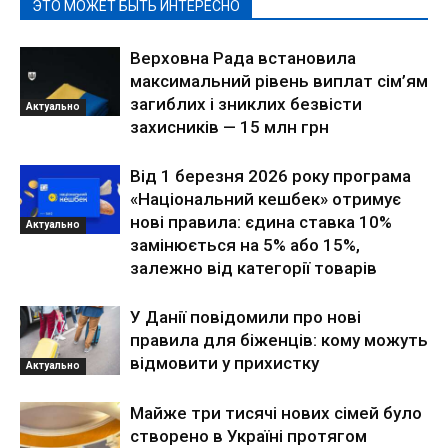
ЭТО МОЖЕТ БЫТЬ ИНТЕРЕСНО
Верховна Рада встановила
максимальний рівень виплат сім’ям
загиблих і зниклих безвісти
Актуально
захисників — 15 млн грн
Від 1 березня 2026 року програма
«Національний кешбек» отримує
нові правила: єдина ставка 10%
Актуально
замінюється на 5% або 15%,
залежно від категорії товарів
У Данії повідомили про нові
правила для біженців: кому можуть
відмовити у прихистку
Актуально
Майже три тисячі нових сімей було
створено в Україні протягом