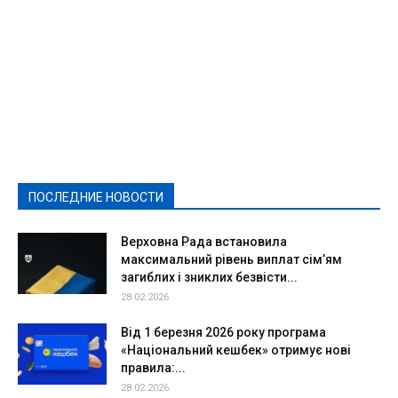
Featured
Актуально
Ваши права
Видеосюжеты
Власть
Выборы - 2021
Выборы-2020
Город
Досуг
Е-декларації
Здоровье
Конкурсы
Криминал и Происшествия
Культура
Новости
Образование
Политическая реклама
Реклама
Слово - народу
Спорт
Твори добро
Фоторепортажи
ПОСЛЕДНИЕ НОВОСТИ
Подробнее
Верховна Рада встановила
максимальний рівень виплат сім’ям
загиблих і зниклих безвісти...
28.02.2026
Від 1 березня 2026 року програма
«Національний кешбек» отримує нові
правила:...
28.02.2026