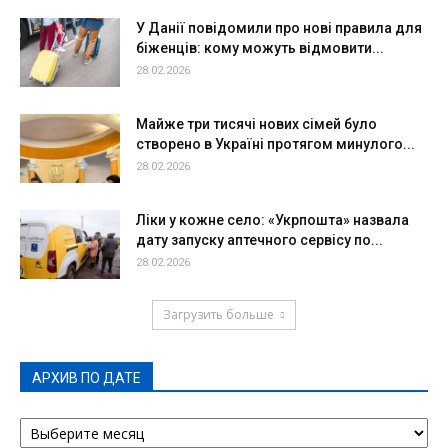
У Данії повідомили про нові правила для
біженців: кому можуть відмовити...
28.02.2026
Майже три тисячі нових сімей було
створено в Україні протягом минулого...
28.02.2026
Ліки у кожне село: «Укрпошта» назвала
дату запуску аптечного сервісу по...
28.02.2026
Загрузить больше
АРХИВ ПО ДАТЕ
АРХИВ
ПО