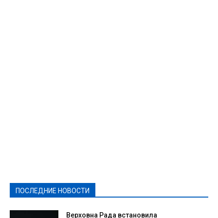
Featured
Актуально
Ваши права
Видеосюжеты
Власть
Выборы - 2021
Выборы-2020
Город
Досуг
Е-декларації
Здоровье
Конкурсы
Криминал и Происшествия
Культура
Новости
Образование
Политическая реклама
Реклама
Слово - народу
Спорт
Твори добро
Фоторепортажи
ПОСЛЕДНИЕ НОВОСТИ
Подробнее
Верховна Рада встановила