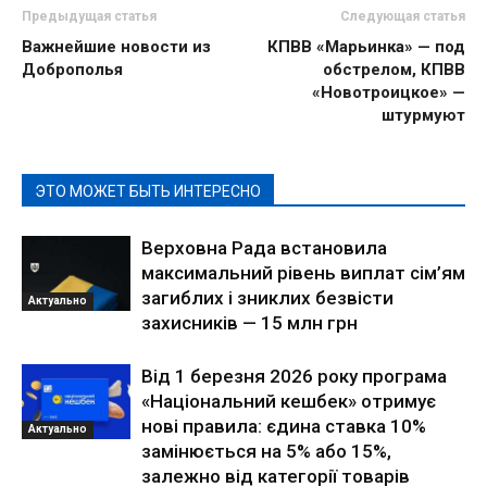
Предыдущая статья
Следующая статья
Важнейшие новости из
КПВВ «Марьинка» — под
Доброполья
обстрелом, КПВВ
«Новотроицкое» —
штурмуют
ЭТО МОЖЕТ БЫТЬ ИНТЕРЕСНО
Верховна Рада встановила
максимальний рівень виплат сім’ям
загиблих і зниклих безвісти
Актуально
захисників — 15 млн грн
Від 1 березня 2026 року програма
«Національний кешбек» отримує
нові правила: єдина ставка 10%
Актуально
замінюється на 5% або 15%,
залежно від категорії товарів