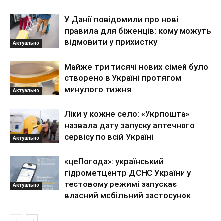
У Данії повідомили про нові
правила для біженців: кому можуть
відмовити у прихистку
Актуально
Майже три тисячі нових сімей було
створено в Україні протягом
минулого тижня
Актуально
Ліки у кожне село: «Укрпошта»
назвала дату запуску аптечного
сервісу по всій Україні
Актуально
«цеПогода»: український
гідрометцентр ДСНС України у
тестовому режимі запускає
Актуально
власний мобільний застосунок