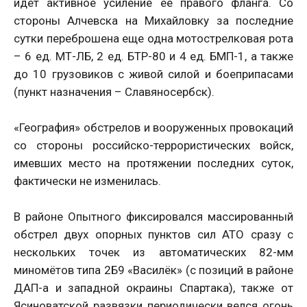
идет активное усиление ее правого фланга. Со
стороны Алчевска на Михайловку за последние
сутки переброшена еще одна мотострелковая рота
– 6 ед. МТ-ЛБ, 2 ед. БТР-80 и 4 ед. БМП-1, а также
до 10 грузовиков с живой силой и боеприпасами
(пункт назначения – Славяносербск).
«География» обстрелов и вооруженных провокаций
со стороны российско-террористических войск,
имевших место на протяжении последних суток,
фактически не изменилась.
В районе Опытного фиксировался массированный
обстрел двух опорных пунктов сил АТО сразу с
нескольких точек из автоматических 82-мм
миномётов типа 2Б9 «Василёк» (с позиций в районе
ДАП-а и западной окраины Спартака), также от
Ясиноватской развязки периодически велся огонь