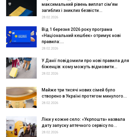
максимальний рівень виплат сім’ям
загиблих і зниклих безвісти...
28.02.2026
Від 1 березня 2026 року програма
«Національний кешбек» отримує нові
правила:...
28.02.2026
У Данії повідомили про нові правила для
біженців: кому можуть відмовити...
28.02.2026
Майже три тисячі нових сімей було
створено в Україні протягом минулого...
28.02.2026
Ліки у кожне село: «Укрпошта» назвала
дату запуску аптечного сервісу по...
28.02.2026