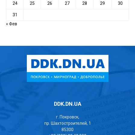
24
25
26
27
28
29
30
31
« Фев
DDK.DN.UA
г. Покровск,
пр. Шахтостроителей, 1
85300