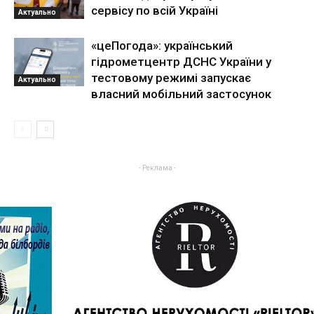
сервісу по всій Україні
Актуально
«цеПогода»: український
гідрометцентр ДСНС України у
тестовому режимі запускає
Актуально
власний мобільний застосунок
- Реклама -