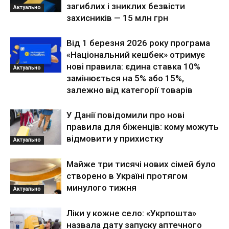
загиблих і зниклих безвісти
Актуально
захисників — 15 млн грн
Від 1 березня 2026 року програма
«Національний кешбек» отримує
нові правила: єдина ставка 10%
Актуально
замінюється на 5% або 15%,
залежно від категорії товарів
У Данії повідомили про нові
правила для біженців: кому можуть
відмовити у прихистку
Актуально
Майже три тисячі нових сімей було
створено в Україні протягом
минулого тижня
Актуально
Ліки у кожне село: «Укрпошта»
назвала дату запуску аптечного