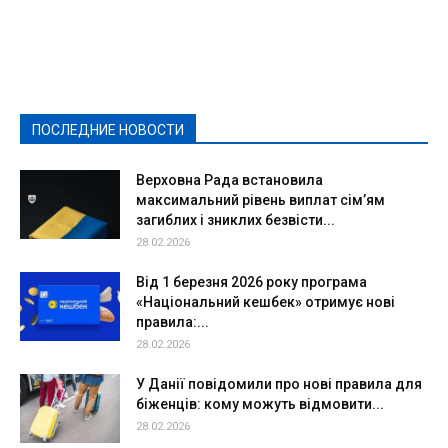
Featured
Актуально
Ваши права
Видеосюжеты
Власть
Выборы - 2021
Выборы-2020
Город
Досуг
Е-декларації
Здоровье
Конкурсы
Криминал и Происшествия
Культура
Новости
Образование
Политическая реклама
Реклама
Слово - народу
Спорт
Твори добро
Фоторепортажи
ПОСЛЕДНИЕ НОВОСТИ
Подробнее
Верховна Рада встановила
максимальний рівень виплат сім’ям
загиблих і зниклих безвісти...
28.02.2026
Від 1 березня 2026 року програма
«Національний кешбек» отримує нові
правила:...
28.02.2026
У Данії повідомили про нові правила для
біженців: кому можуть відмовити...
28.02.2026