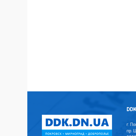
DDK
г. П
пр. 