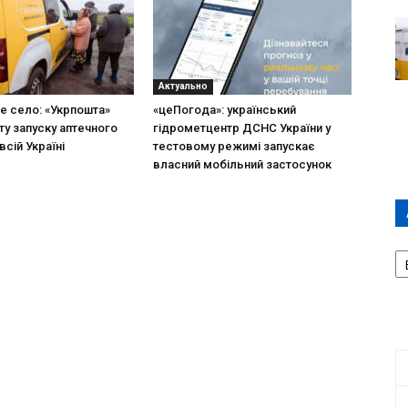
Актуально
не село: «Укрпошта»
«цеПогода»: український
ту запуску аптечного
гідрометцентр ДСНС України у
всій Україні
тестовому режимі запускає
власний мобільний застосунок
А
П
Д