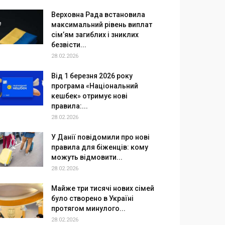
Верховна Рада встановила
максимальний рівень виплат
сім’ям загиблих і зниклих
безвісти...
28.02.2026
Від 1 березня 2026 року
програма «Національний
кешбек» отримує нові
правила:...
28.02.2026
У Данії повідомили про нові
правила для біженців: кому
можуть відмовити...
28.02.2026
Майже три тисячі нових сімей
було створено в Україні
протягом минулого...
28.02.2026