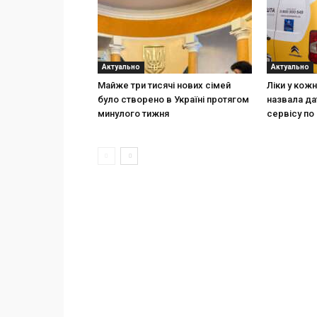
Актуально
Актуально
Майже три тисячі нових сімей
Ліки у кож
було створено в Україні протягом
назвала да
минулого тижня
сервісу по 