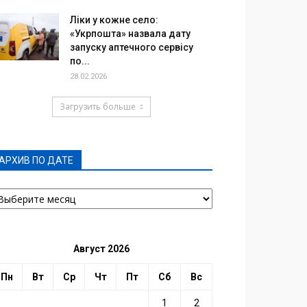
Ліки у кожне село:
«Укрпошта» назвала дату
запуску аптечного сервісу
по...
28.02.2026
Загрузить больше
АРХИВ ПО ДАТЕ
РХИВ
О
АТЕ
Август 2026
Пн
Вт
Ср
Чт
Пт
Сб
Вс
1
2