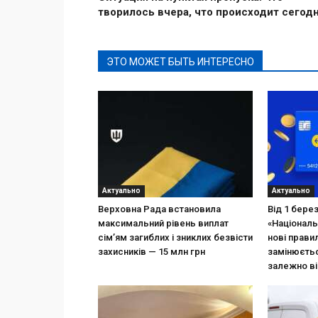
творилось вчера, что происходит сегод
ЭТО МОЖЕТ БЫТЬ ИНТЕРЕСНО
Актуально
Актуально
Верховна Рада встановила
Від 1 бере
максимальний рівень виплат
«Національ
сім’ям загиблих і зниклих безвісти
нові прави
захисників — 15 млн грн
замінюєтьс
залежно ві