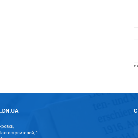
«
.DN.UA
С
окровск,
Шахтостроителей, 1