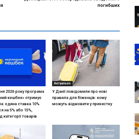
ня
погибших
Актуально
зня 2026 року програма
У Данії повідомили про нові
ний кешбек» отримує
правила для біженців: кому
ла: єдина ставка 10%
можуть відмовити у прихистку
я на 5% або 15%,
д категорії товарів