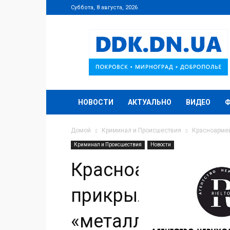
Суббота, 8 августа, 2026
DDK.DN.UA
НОВОСТИ
АКТУАЛЬНО
ВИДЕО
Домой
Криминал и Происшествия
Красноармей
Криминал и Происшествия
Новости
Красноармейский
прикрыл незакон
«металлистов»