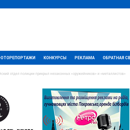
ФОТОРЕПОРТАЖИ
КОНКУРСЫ
РЕКЛАМА
ОБРАТНАЯ С
ский отдел полиции прикрыл незаконных «оружейников» и «металлистов»
 отдел полиции
ных «оружейников» и