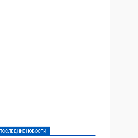
Featured
Актуально
Ваши права
Видеосюжеты
Власть
Выборы - 2021
Выборы-2020
Город
Досуг
Е-декларації
Здоровье
Конкурсы
Криминал и Происшествия
Культура
Новости
Образование
Политическая реклама
Реклама
Слово - народу
Спорт
Твори добро
Фоторепортажи
ПОСЛЕДНИЕ НОВОСТИ
Подробнее