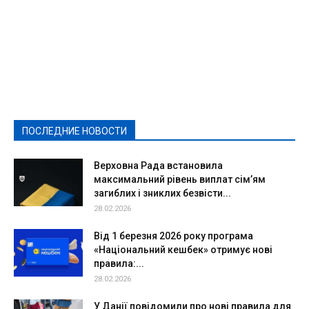
Featured
Актуально
Ваши права
Видеосюжеты
Власть
Выборы - 2021
Выборы-2020
Город
Досуг
Е-декларації
Здоровье
Конкурсы
Криминал и Происшествия
Культура
Новости
Образование
Политическая реклама
Реклама
Слово - народу
Спорт
Твори добро
Фоторепортажи
ПОСЛЕДНИЕ НОВОСТИ
Подробнее
Верховна Рада встановила
максимальний рівень виплат сім’ям
загиблих і зниклих безвісти...
28.02.2026
Від 1 березня 2026 року програма
«Національний кешбек» отримує нові
правила:...
28.02.2026
У Данії повідомили про нові правила для