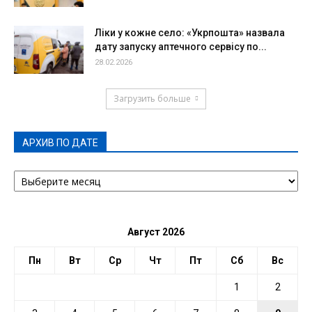
Ліки у кожне село: «Укрпошта» назвала
дату запуску аптечного сервісу по...
28.02.2026
Загрузить больше
АРХИВ ПО ДАТЕ
АРХИВ
ПО
ДАТЕ
Август 2026
Пн
Вт
Ср
Чт
Пт
Сб
Вс
1
2