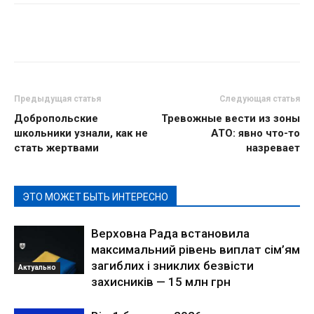
Предыдущая статья
Следующая статья
Добропольские
Тревожные вести из зоны
школьники узнали, как не
АТО: явно что-то
стать жертвами
назревает
ЭТО МОЖЕТ БЫТЬ ИНТЕРЕСНО
Верховна Рада встановила
максимальний рівень виплат сім’ям
загиблих і зниклих безвісти
Актуально
захисників — 15 млн грн