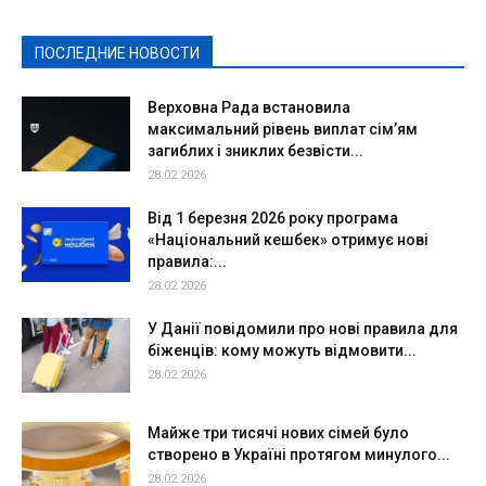
Политическая реклама
Реклама
Слово - народу
Спорт
Твори добро
Фоторепортажи
ПОСЛЕДНИЕ НОВОСТИ
Подробнее
Верховна Рада встановила
максимальний рівень виплат сім’ям
загиблих і зниклих безвісти...
28.02.2026
Від 1 березня 2026 року програма
«Національний кешбек» отримує нові
правила:...
28.02.2026
У Данії повідомили про нові правила для
біженців: кому можуть відмовити...
28.02.2026
Майже три тисячі нових сімей було
створено в Україні протягом минулого...
28.02.2026