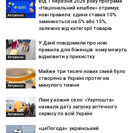
Від 1 березня 2026 року програма
«Національний кешбек» отримує
нові правила: єдина ставка 10%
Актуально
замінюється на 5% або 15%,
залежно від категорії товарів
У Данії повідомили про нові
правила для біженців: кому можуть
відмовити у прихистку
Актуально
Майже три тисячі нових сімей було
створено в Україні протягом
минулого тижня
Актуально
Ліки у кожне село: «Укрпошта»
назвала дату запуску аптечного
сервісу по всій Україні
Актуально
«цеПогода»: український