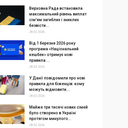
Верховна Рада встановила
максимальний рівень виплат
сім’ям загиблих і зниклих
безвісти...
28.02.2026
Від 1 березня 2026 року
програма «Національний
кешбек» отримує нові
правила:...
28.02.2026
У Данії повідомили про нові
правила для біженців: кому
можуть відмовити...
28.02.2026
Майже три тисячі нових сімей
було створено в Україні
протягом минулого...
28.02.2026