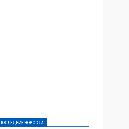
Featured
Актуально
Ваши права
Видеосюжеты
Власть
Выборы - 2021
Выборы-2020
Город
Досуг
Е-декларації
Здоровье
Конкурсы
Криминал и Происшествия
Культура
Новости
Образование
Политическая реклама
Реклама
Слово - народу
Спорт
Твори добро
Фоторепортажи
ПОСЛЕДНИЕ НОВОСТИ
Подробнее