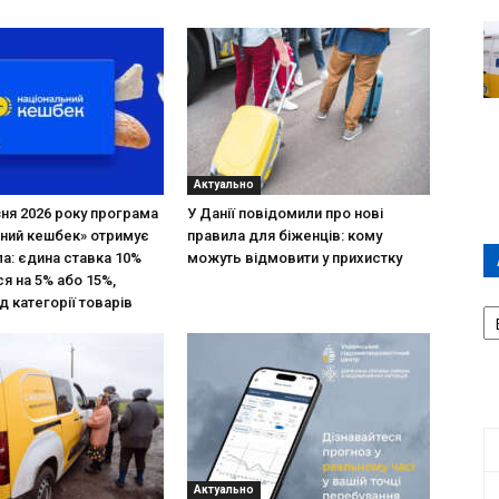
Актуально
зня 2026 року програма
У Данії повідомили про нові
ний кешбек» отримує
правила для біженців: кому
ла: єдина ставка 10%
можуть відмовити у прихистку
я на 5% або 15%,
А
д категорії товарів
П
Д
Актуально