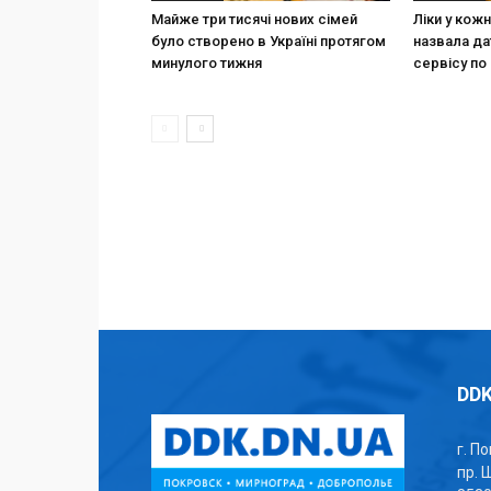
Майже три тисячі нових сімей
Ліки у кож
було створено в Україні протягом
назвала да
минулого тижня
сервісу по 
DDK
г. П
пр. 