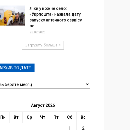
Ліки у кожне село:
«Укрпошта» назвала дату
запуску аптечного сервісу
по...
28.02.2026
Загрузить больше
АРХИВ ПО ДАТЕ
РХИВ
О
АТЕ
Август 2026
Пн
Вт
Ср
Чт
Пт
Сб
Вс
1
2