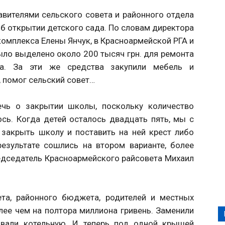
вителями сельского совета и районного отдела
б открытии детского сада. По словам директора
омплекса Елены Янчук, в Красноармейской РГА и
ыло выделено около 200 тысяч грн. для ремонта
а. За эти же средства закупили мебель и
о, помог сельский совет…
ечь о закрытии школы, поскольку количество
сь. Когда детей осталось двадцать пять, мы с
закрыть школу и поставить на ней крест либо
результате сошлись на втором варианте, более
едседатель Красноармейского райсовета Михаил
ета, районного бюджета, родителей и местных
ее чем на полтора миллиона гривень. Заменили
ровали котельную. И теперь под одной крышей