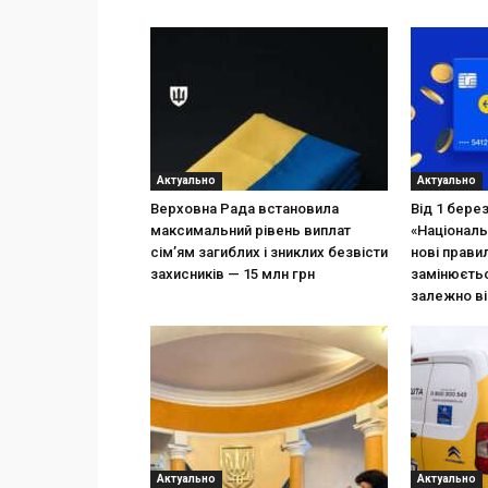
Актуально
Актуально
Верховна Рада встановила
Від 1 бере
максимальний рівень виплат
«Національ
сім’ям загиблих і зниклих безвісти
нові прави
захисників — 15 млн грн
замінюєтьс
залежно ві
Актуально
Актуально