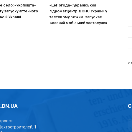
не село: «Укрпошта»
«цеПогода»: український
ту запуску аптечного
гідрометцентр ДСНС України у
всій Україні
тестовому режимі запускає
власний мобільний застосунок
«
.DN.UA
С
окровск,
Шахтостроителей, 1