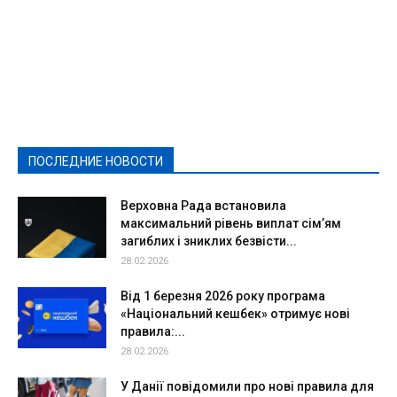
Featured
Актуально
Ваши права
Видеосюжеты
Власть
Выборы - 2021
Выборы-2020
Город
Досуг
Е-декларації
Здоровье
Конкурсы
Криминал и Происшествия
Культура
Новости
Образование
Политическая реклама
Реклама
Слово - народу
Спорт
Твори добро
Фоторепортажи
ПОСЛЕДНИЕ НОВОСТИ
Подробнее
Верховна Рада встановила
максимальний рівень виплат сім’ям
загиблих і зниклих безвісти...
28.02.2026
Від 1 березня 2026 року програма
«Національний кешбек» отримує нові
правила:...
28.02.2026
У Данії повідомили про нові правила для