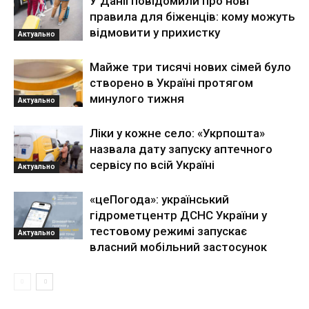
У Данії повідомили про нові
правила для біженців: кому можуть
відмовити у прихистку
Актуально
Майже три тисячі нових сімей було
створено в Україні протягом
минулого тижня
Актуально
Ліки у кожне село: «Укрпошта»
назвала дату запуску аптечного
сервісу по всій Україні
Актуально
«цеПогода»: український
гідрометцентр ДСНС України у
тестовому режимі запускає
Актуально
власний мобільний застосунок