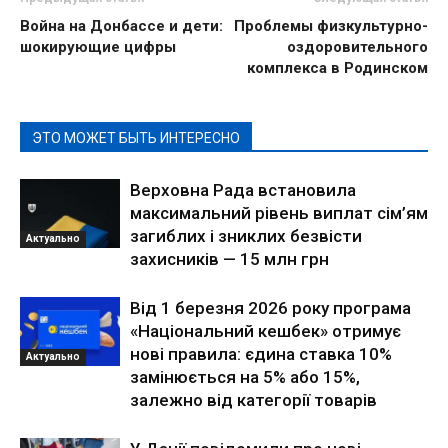
Война на Донбассе и дети:
Проблемы физкультурно-
шокирующие цифры
оздоровительного
комплекса в Родинском
ЭТО МОЖЕТ БЫТЬ ИНТЕРЕСНО
Верховна Рада встановила
максимальний рівень виплат сім’ям
загиблих і зниклих безвісти
Актуально
захисників — 15 млн грн
Від 1 березня 2026 року програма
«Національний кешбек» отримує
нові правила: єдина ставка 10%
Актуально
замінюється на 5% або 15%,
залежно від категорії товарів