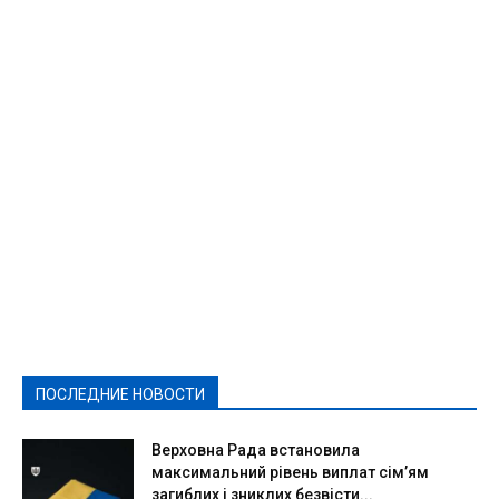
Featured
Актуально
Ваши права
Видеосюжеты
Власть
Выборы - 2021
Выборы-2020
Город
Досуг
Е-декларації
Здоровье
Конкурсы
Криминал и Происшествия
Культура
Новости
Образование
Политическая реклама
Реклама
Слово - народу
Спорт
Твори добро
Фоторепортажи
ПОСЛЕДНИЕ НОВОСТИ
Подробнее
Верховна Рада встановила
максимальний рівень виплат сім’ям
загиблих і зниклих безвісти...