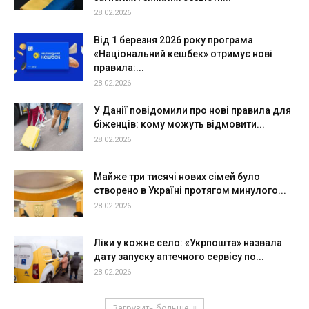
28.02.2026
Від 1 березня 2026 року програма
«Національний кешбек» отримує нові
правила:...
28.02.2026
У Данії повідомили про нові правила для
біженців: кому можуть відмовити...
28.02.2026
Майже три тисячі нових сімей було
створено в Україні протягом минулого...
28.02.2026
Ліки у кожне село: «Укрпошта» назвала
дату запуску аптечного сервісу по...
28.02.2026
Загрузить больше