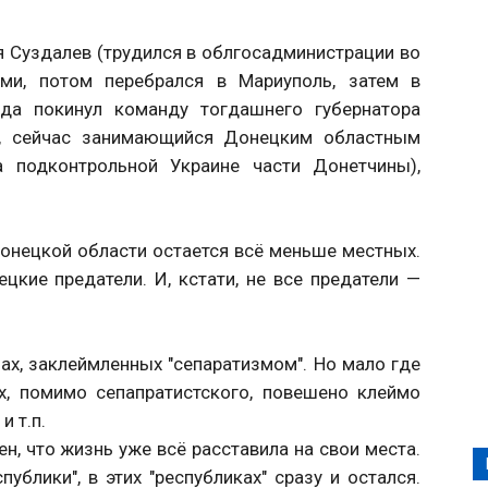
 Суздалев (трудился в облгосадминистрации во
ами, потом перебрался в Мариуполь, затем в
ода покинул команду тогдашнего губернатора
я), сейчас занимающийся Донецким областным
 подконтрольной Украине части Донетчины),
Донецкой области остается всё меньше местных.
цкие предатели. И, кстати, не все предатели —
ах, заклеймленных "сепаратизмом". Но мало где
х, помимо сепапратистского, повешено клеймо
и т.п.
ен, что жизнь уже всё расставила на свои места.
публики", в этих "республиках" сразу и остался.