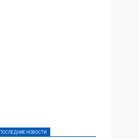
Featured
Актуально
Ваши права
Видеосюжеты
Власть
Выборы - 2021
Выборы-2020
Город
Досуг
Е-декларації
Здоровье
Конкурсы
Криминал и Происшествия
Культура
Новости
Образование
Политическая реклама
Реклама
Слово - народу
Спорт
Твори добро
Фоторепортажи
ПОСЛЕДНИЕ НОВОСТИ
Подробнее