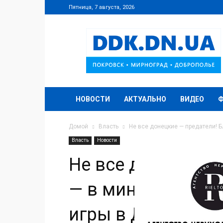
Пятница, 7 августа, 2026
DDK.DN.UA
НОВОСТИ
АКТУАЛЬНО
ВИДЕО
Домой
Власть
Не все донецкие — предатели! Б
Власть
Новости
Не все донецкие 
— в министры! Ре
игры в Донецкой 