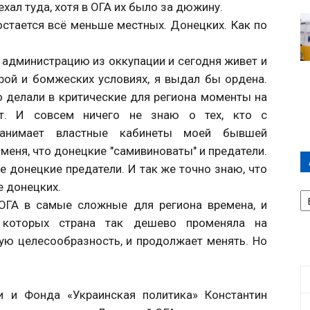
ехал туда, хотя в ОГА их было за дюжину.
остается всё меньше местных. Донецких. Как по
 администрацию из оккупации и сегодня живет и
орой и бомжеских условиях, я выдал бы ордена.
о делали в критические для региона моменты на
ет. И совсем ничего не знаю о тех, кто с
занимает властные кабинеты моей бывшей
еня, что донецкие "самивиноваты" и предатели.
се донецкие предатели. И так же точно знаю, что
е донецких.
А
П
 ОГА в самые сложные для региона времена, и
Д
 которых страна так дешево променяла на
ю целесообразность, и продолжает менять. Но
ки и Фонда «Украинская политика» Константин