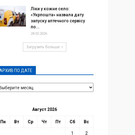
Ліки у кожне село:
«Укрпошта» назвала дату
запуску аптечного сервісу
по...
28.02.2026
Загрузить больше
АРХИВ ПО ДАТЕ
РХИВ
О
АТЕ
Август 2026
Пн
Вт
Ср
Чт
Пт
Сб
Вс
1
2