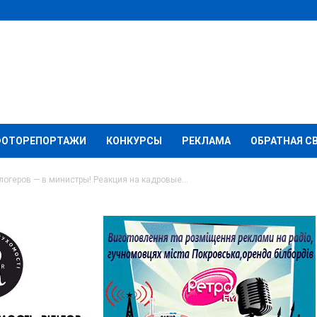
ФОТОРЕПОРТАЖИ
КОНКУРСЫ
РЕКЛАМА
ОБРАТНАЯ С
логеров — в министры! Реакция на кадровые...
— предатели! Блогеров
акция на кадровые
ОГА