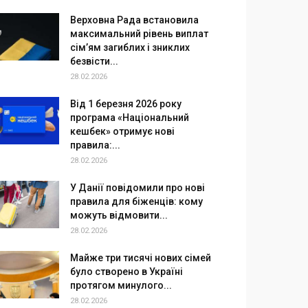
Верховна Рада встановила
максимальний рівень виплат
сім’ям загиблих і зниклих
безвісти...
28.02.2026
Від 1 березня 2026 року
програма «Національний
кешбек» отримує нові
правила:...
28.02.2026
У Данії повідомили про нові
правила для біженців: кому
можуть відмовити...
28.02.2026
Майже три тисячі нових сімей
було створено в Україні
протягом минулого...
28.02.2026