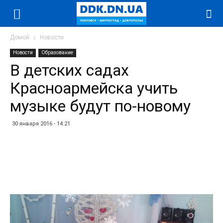
Домой
Новости
Новости
Образование
В детских садах
Красноармейска учить
музыке будут по-новому
30 января 2016 - 14:21
Facebook
Twitter
Telegram
WhatsApp
Vibe