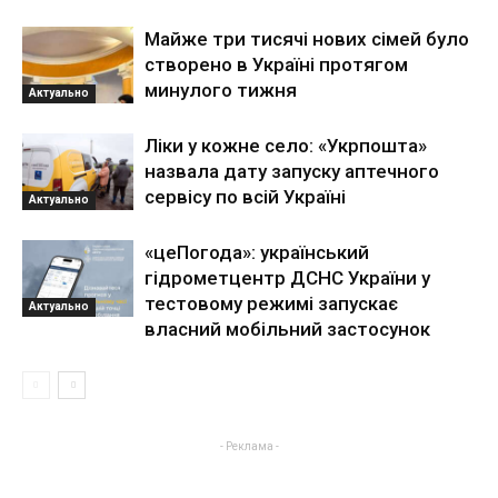
Майже три тисячі нових сімей було
створено в Україні протягом
минулого тижня
Актуально
Ліки у кожне село: «Укрпошта»
назвала дату запуску аптечного
сервісу по всій Україні
Актуально
«цеПогода»: український
гідрометцентр ДСНС України у
тестовому режимі запускає
Актуально
власний мобільний застосунок
- Реклама -