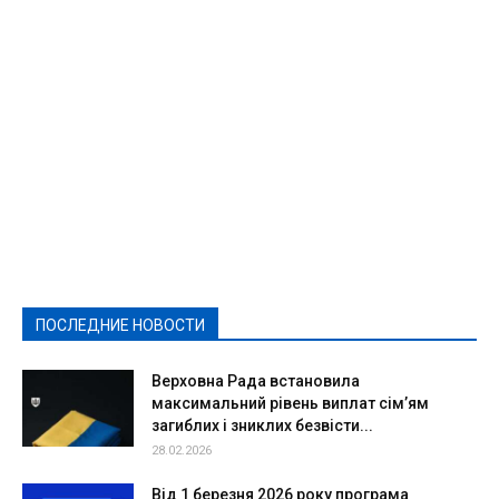
Featured
Актуально
Ваши права
Видеосюжеты
Власть
Выборы - 2021
Выборы-2020
Город
Досуг
Е-декларації
Здоровье
Конкурсы
Криминал и Происшествия
Культура
Новости
Образование
Политическая реклама
Реклама
Слово - народу
Спорт
Твори добро
Фоторепортажи
ПОСЛЕДНИЕ НОВОСТИ
Подробнее
Верховна Рада встановила
максимальний рівень виплат сім’ям
загиблих і зниклих безвісти...
28.02.2026
Від 1 березня 2026 року програма