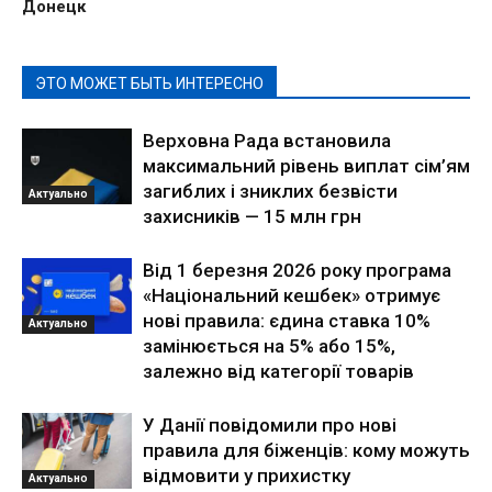
Донецк
ЭТО МОЖЕТ БЫТЬ ИНТЕРЕСНО
Верховна Рада встановила
максимальний рівень виплат сім’ям
загиблих і зниклих безвісти
Актуально
захисників — 15 млн грн
Від 1 березня 2026 року програма
«Національний кешбек» отримує
нові правила: єдина ставка 10%
Актуально
замінюється на 5% або 15%,
залежно від категорії товарів
У Данії повідомили про нові
правила для біженців: кому можуть
відмовити у прихистку
Актуально