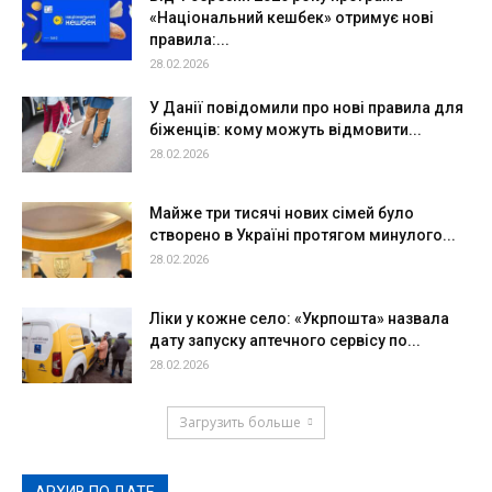
«Національний кешбек» отримує нові
правила:...
28.02.2026
У Данії повідомили про нові правила для
біженців: кому можуть відмовити...
28.02.2026
Майже три тисячі нових сімей було
створено в Україні протягом минулого...
28.02.2026
Ліки у кожне село: «Укрпошта» назвала
дату запуску аптечного сервісу по...
28.02.2026
Загрузить больше