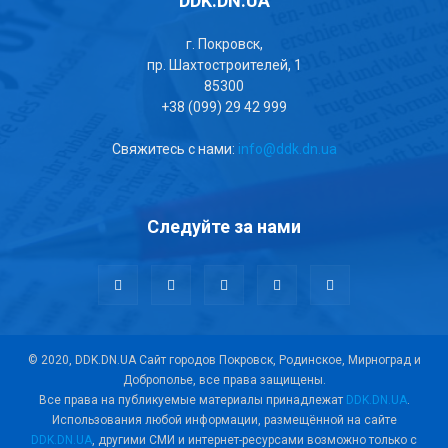
DDK.DN.UA
г. Покровск,
пр. Шахтостроителей, 1
85300
+38 (099) 29 42 999
Свяжитесь с нами:
info@ddk.dn.ua
Следуйте за нами
© 2020, DDK.DN.UA Сайт городов Покровск, Родинское, Мирноград и
Доброполье, все права защищены.
Все права на публикуемые материалы принадлежат
DDK.DN.UA
.
Использования любой информации, размещённой на сайте
DDK.DN.UA
, другими СМИ и интернет-ресурсами возможно только с