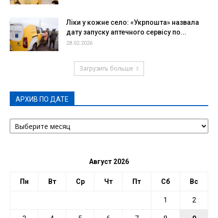
Ліки у кожне село: «Укрпошта» назвала
дату запуску аптечного сервісу по...
28.02.2026
Загрузить больше
АРХИВ ПО ДАТЕ
АРХИВ
ПО
ДАТЕ
Август 2026
Пн
Вт
Ср
Чт
Пт
Сб
Вс
1
2