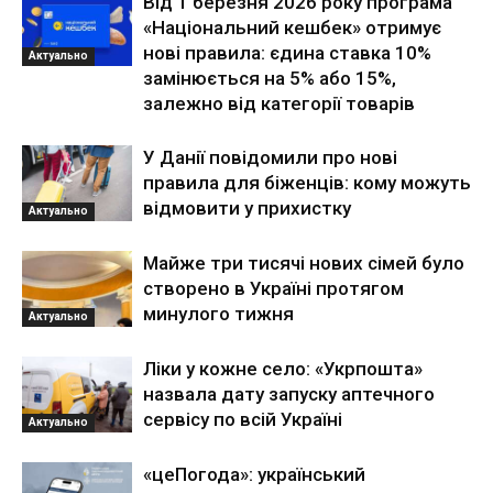
Від 1 березня 2026 року програма
«Національний кешбек» отримує
нові правила: єдина ставка 10%
Актуально
замінюється на 5% або 15%,
залежно від категорії товарів
У Данії повідомили про нові
правила для біженців: кому можуть
відмовити у прихистку
Актуально
Майже три тисячі нових сімей було
створено в Україні протягом
минулого тижня
Актуально
Ліки у кожне село: «Укрпошта»
назвала дату запуску аптечного
сервісу по всій Україні
Актуально
«цеПогода»: український