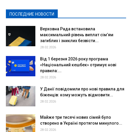
Политическая реклама
Реклама
Слово - народу
Спорт
Твори добро
Фоторепортажи
ПОСЛЕДНИЕ НОВОСТИ
Подробнее
Верховна Рада встановила
максимальний рівень виплат сім’ям
загиблих і зниклих безвісти...
28.02.2026
Від 1 березня 2026 року програма
«Національний кешбек» отримує нові
правила:...
28.02.2026
У Данії повідомили про нові правила для
біженців: кому можуть відмовити...
28.02.2026
Майже три тисячі нових сімей було
створено в Україні протягом минулого...
28.02.2026