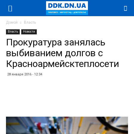
Домой
Власть
Власть
Новости
Прокуратура занялась
выбиванием долгов с
Красноармейсктеплосети
28 января 2016 - 12:34
Facebook
Twitter
Telegram
WhatsApp
Vibe