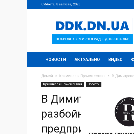
Суббота, 8 августа, 2026
DDK.DN.UA
НОВОСТИ
АКТУАЛЬНО
ВИДЕО
Домой
Криминал и Происшествия
В Димитрове
Криминал и Происшествия
Новости
В Димитрове рас
разбойное нападе
предпринимателя