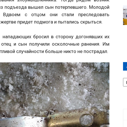
я из подъезда вышел сын потерпевшего. Молодой
. Вдвоем с отцом они стали преследовать
 жертве придет подмога и пытались скрыться.
из нападающих бросил в сторону догонявших их
а отец и сын получили осколочные ранения. Им
тливой случайности больше никто не пострадал.
А
П
Д