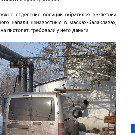
вское отделение полиции обратился 53-летний
него напали неизвестные в масках-балаклава
х,
а пистолет, требовали у него деньги.