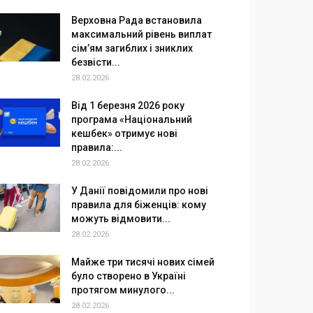
Верховна Рада встановила
максимальний рівень виплат
сім’ям загиблих і зниклих
безвісти...
28.02.2026
Від 1 березня 2026 року
програма «Національний
кешбек» отримує нові
правила:...
28.02.2026
У Данії повідомили про нові
правила для біженців: кому
можуть відмовити...
28.02.2026
Майже три тисячі нових сімей
було створено в Україні
протягом минулого...
28.02.2026