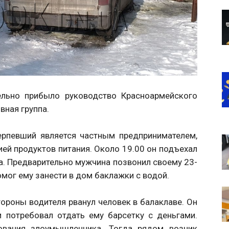
ельно прибыло руководство Красноармейского
вная группа.
терпевший является частным предпринимателем
,
ей продуктов питания. Около 19.00 он подъехал
а. Предварительно мужчина позвонил своему 23-
омог ему занести в дом баклажки с водой.
ороны водителя рванул человек в балаклаве. Он
и потребовал отдать ему барсетку с деньгами.
ования злоумышленника. Тогда рядом возник