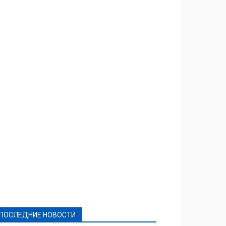
Featured
Актуально
Ваши права
Видеосюжеты
Власть
Выборы - 2021
Выборы-2020
Город
Досуг
Е-декларації
Здоровье
Конкурсы
Криминал и Происшествия
Культура
Новости
Образование
Политическая реклама
Реклама
Слово - народу
Спорт
Твори добро
Фоторепортажи
ПОСЛЕДНИЕ НОВОСТИ
Подробнее