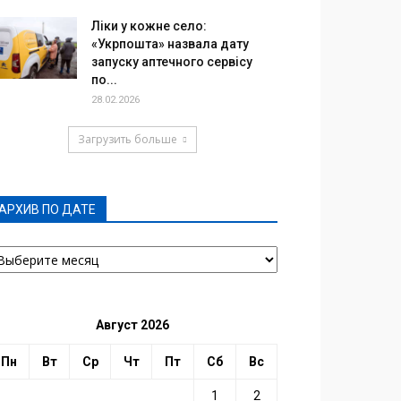
Ліки у кожне село:
«Укрпошта» назвала дату
запуску аптечного сервісу
по...
28.02.2026
Загрузить больше
АРХИВ ПО ДАТЕ
РХИВ
О
АТЕ
Август 2026
Пн
Вт
Ср
Чт
Пт
Сб
Вс
1
2