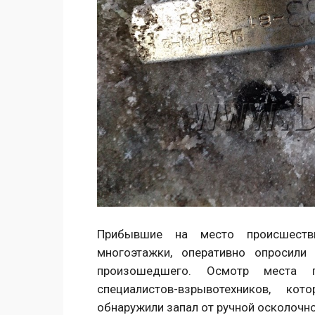
Прибывшие на место происшеств
многоэтажки, оперативно опросили
произошедшего. О
смотр места п
специалистов-взр
ывотехников, ко
обнаружили запал от ручной осколочно