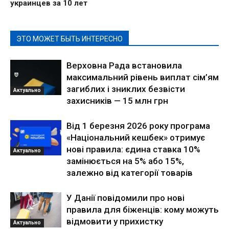
украинцев за 10 лет
ЭТО МОЖЕТ БЫТЬ ИНТЕРЕСНО
Верховна Рада встановила
максимальний рівень виплат сім’ям
загиблих і зниклих безвісти
Актуально
захисників — 15 млн грн
Від 1 березня 2026 року програма
«Національний кешбек» отримує
нові правила: єдина ставка 10%
Актуально
замінюється на 5% або 15%,
залежно від категорії товарів
У Данії повідомили про нові
правила для біженців: кому можуть
відмовити у прихистку
Актуально