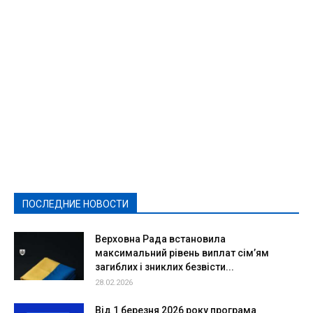
Featured
Актуально
Ваши права
Видеосюжеты
Власть
Выборы - 2021
Выборы-2020
Город
Досуг
Е-декларації
Здоровье
Конкурсы
Криминал и Происшествия
Культура
Новости
Образование
Политическая реклама
Реклама
Слово - народу
Спорт
Твори добро
Фоторепортажи
ПОСЛЕДНИЕ НОВОСТИ
Подробнее
Верховна Рада встановила
максимальний рівень виплат сім’ям
загиблих і зниклих безвісти...
28.02.2026
Від 1 березня 2026 року програма