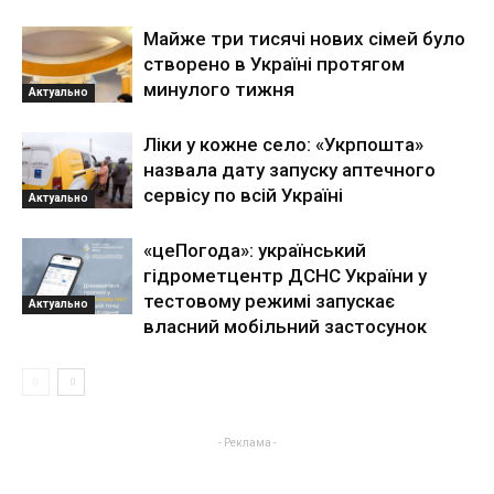
Майже три тисячі нових сімей було
створено в Україні протягом
минулого тижня
Актуально
Ліки у кожне село: «Укрпошта»
назвала дату запуску аптечного
сервісу по всій Україні
Актуально
«цеПогода»: український
гідрометцентр ДСНС України у
тестовому режимі запускає
Актуально
власний мобільний застосунок
- Реклама -