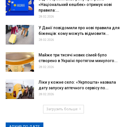
«Національний кешбек» отримує нові
правила:...
28.02.2026
У Данії повідомили про нові правила для
біженців: кому можуть відмовити...
28.02.2026
Майже три тисячі нових сімей було
створено в Україні протягом минулого...
28.02.2026
Ліки у кожне село: «Укрпошта» назвала
дату запуску аптечного сервісу по...
28.02.2026
Загрузить больше
АРХИВ ПО ДАТЕ