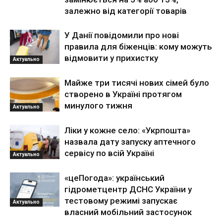
залежно від категорії товарів
У Данії повідомили про нові
правила для біженців: кому можуть
відмовити у прихистку
Актуально
Майже три тисячі нових сімей було
створено в Україні протягом
минулого тижня
Актуально
Ліки у кожне село: «Укрпошта»
назвала дату запуску аптечного
сервісу по всій Україні
Актуально
«цеПогода»: український
гідрометцентр ДСНС України у
тестовому режимі запускає
Актуально
власний мобільний застосунок