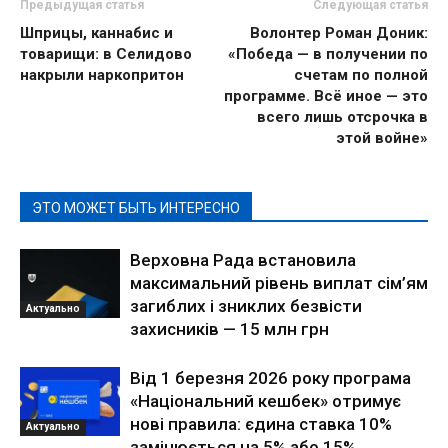
Предыдущая статья
Следующая статья
Шприцы, каннабис и
Волонтер Роман Доник:
товарищи: в Селидово
«Победа — в получении по
накрыли наркопритон
счетам по полной
программе. Всё иное — это
всего лишь отсрочка в
этой войне»
ЭТО МОЖЕТ БЫТЬ ИНТЕРЕСНО
Верховна Рада встановила
максимальний рівень виплат сім’ям
загиблих і зниклих безвісти
Актуально
захисників — 15 млн грн
Від 1 березня 2026 року програма
«Національний кешбек» отримує
нові правила: єдина ставка 10%
Актуально
замінюється на 5% або 15%,