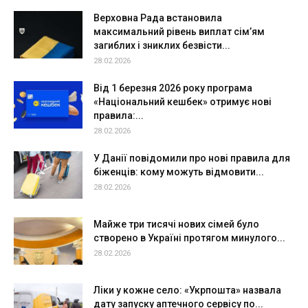
Верховна Рада встановила
максимальний рівень виплат сім’ям
загиблих і зниклих безвісти...
28.02.2026
Від 1 березня 2026 року програма
«Національний кешбек» отримує нові
правила:...
28.02.2026
У Данії повідомили про нові правила для
біженців: кому можуть відмовити...
28.02.2026
Майже три тисячі нових сімей було
створено в Україні протягом минулого...
28.02.2026
Ліки у кожне село: «Укрпошта» назвала
дату запуску аптечного сервісу по...