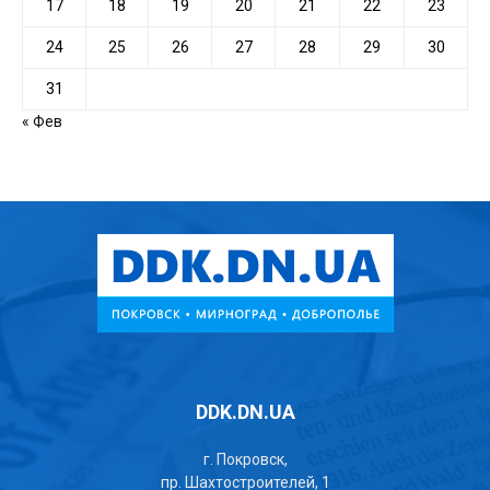
17
18
19
20
21
22
23
24
25
26
27
28
29
30
31
« Фев
DDK.DN.UA
г. Покровск,
пр. Шахтостроителей, 1