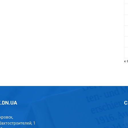
«
.DN.UA
С
окровск,
Шахтостроителей, 1