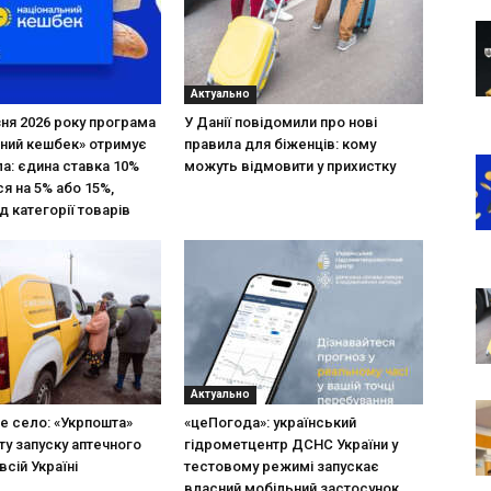
Актуально
зня 2026 року програма
У Данії повідомили про нові
ний кешбек» отримує
правила для біженців: кому
ла: єдина ставка 10%
можуть відмовити у прихистку
я на 5% або 15%,
д категорії товарів
Актуально
не село: «Укрпошта»
«цеПогода»: український
ту запуску аптечного
гідрометцентр ДСНС України у
всій Україні
тестовому режимі запускає
власний мобільний застосунок