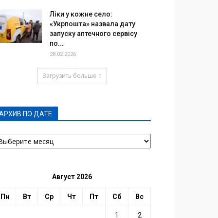
Ліки у кожне село:
«Укрпошта» назвала дату
запуску аптечного сервісу
по...
28.02.2026
Загрузить больше
АРХИВ ПО ДАТЕ
РХИВ
О
АТЕ
Август 2026
Пн
Вт
Ср
Чт
Пт
Сб
Вс
1
2