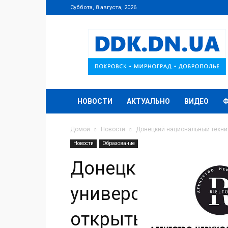
Суббота, 8 августа, 2026
DDK.DN.UA
НОВОСТИ
АКТУАЛЬНО
ВИДЕО
Домой
Новости
Донецкий национальный технич
Новости
Образование
Донецкий национ
университет приг
открытых дверей