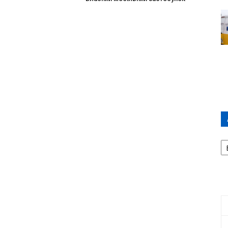
А
П
Д