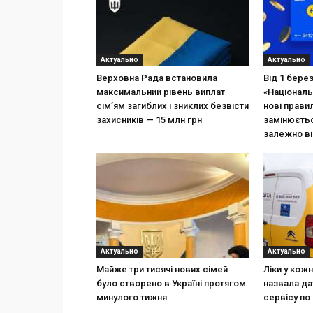
Актуально
Актуально
Верховна Рада встановила
Від 1 бере
максимальний рівень виплат
«Національ
сім’ям загиблих і зниклих безвісти
нові прави
захисників — 15 млн грн
замінюєтьс
залежно ві
Актуально
Актуально
Майже три тисячі нових сімей
Ліки у кож
було створено в Україні протягом
назвала да
минулого тижня
сервісу по 