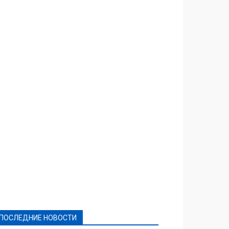
Featured
Актуально
Ваши права
Видеосюжеты
Власть
Выборы - 2021
Выборы-2020
Город
Досуг
Е-декларації
Здоровье
Конкурсы
Криминал и Происшествия
Культура
Новости
Образование
Политическая реклама
Реклама
Слово - народу
Спорт
Твори добро
Фоторепортажи
ПОСЛЕДНИЕ НОВОСТИ
Подробнее