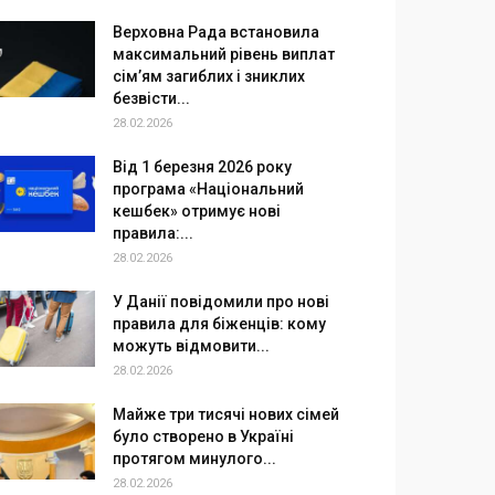
Верховна Рада встановила
максимальний рівень виплат
сім’ям загиблих і зниклих
безвісти...
28.02.2026
Від 1 березня 2026 року
програма «Національний
кешбек» отримує нові
правила:...
28.02.2026
У Данії повідомили про нові
правила для біженців: кому
можуть відмовити...
28.02.2026
Майже три тисячі нових сімей
було створено в Україні
протягом минулого...
28.02.2026