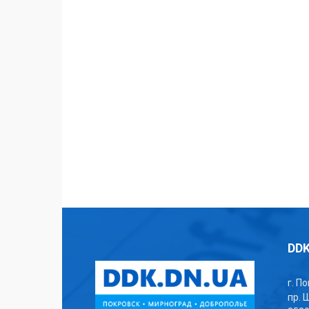
DDK
г. П
пр. 