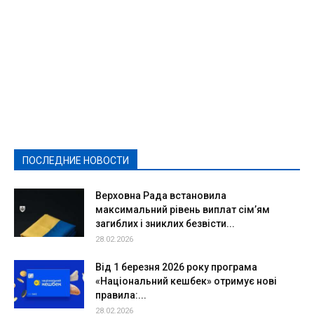
Featured
Актуально
Ваши права
Видеосюжеты
Власть
Выборы - 2021
Выборы-2020
Город
Досуг
Е-декларації
Здоровье
Конкурсы
Криминал и Происшествия
Культура
Новости
Образование
Политическая реклама
Реклама
Слово - народу
Спорт
Твори добро
Фоторепортажи
ПОСЛЕДНИЕ НОВОСТИ
Подробнее
Верховна Рада встановила
максимальний рівень виплат сім’ям
загиблих і зниклих безвісти...
28.02.2026
Від 1 березня 2026 року програма
«Національний кешбек» отримує нові
правила:...
28.02.2026