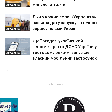
минулого тижня
Актуально
Ліки у кожне село: «Укрпошта»
назвала дату запуску аптечного
сервісу по всій Україні
Актуально
«цеПогода»: український
гідрометцентр ДСНС України у
тестовому режимі запускає
Актуально
власний мобільний застосунок
- Реклама -