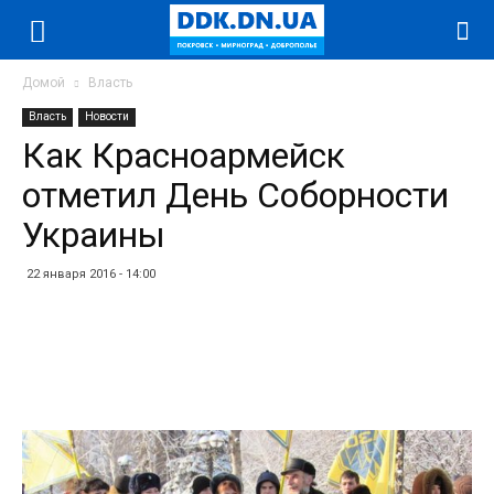
Домой
Власть
Власть
Новости
Как Красноармейск
отметил День Соборности
Украины
22 января 2016 - 14:00
Facebook
Twitter
Telegram
WhatsApp
Vibe