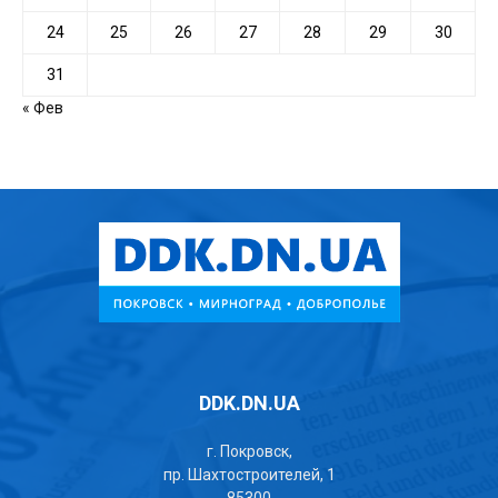
24
25
26
27
28
29
30
31
« Фев
DDK.DN.UA
г. Покровск,
пр. Шахтостроителей, 1