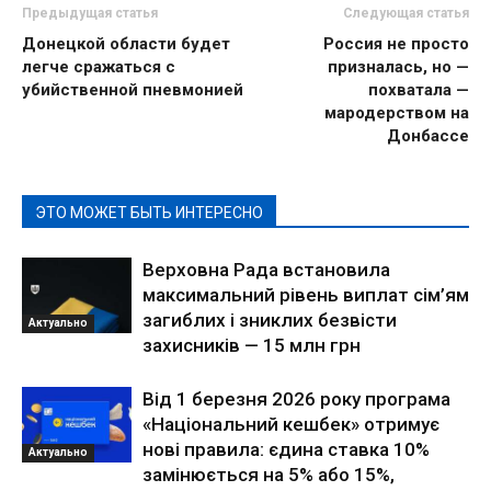
Предыдущая статья
Следующая статья
Донецкой области будет
Россия не просто
легче сражаться с
призналась, но —
убийственной пневмонией
похватала —
мародерством на
Донбассе
ЭТО МОЖЕТ БЫТЬ ИНТЕРЕСНО
Верховна Рада встановила
максимальний рівень виплат сім’ям
загиблих і зниклих безвісти
Актуально
захисників — 15 млн грн
Від 1 березня 2026 року програма
«Національний кешбек» отримує
нові правила: єдина ставка 10%
Актуально
замінюється на 5% або 15%,