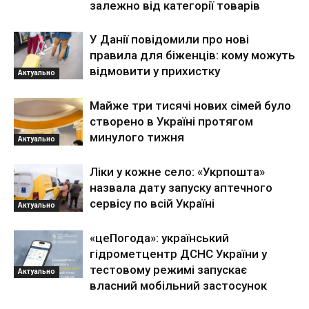
залежно від категорії товарів
У Данії повідомили про нові
правила для біженців: кому можуть
відмовити у прихистку
Актуально
Майже три тисячі нових сімей було
створено в Україні протягом
минулого тижня
Актуально
Ліки у кожне село: «Укрпошта»
назвала дату запуску аптечного
сервісу по всій Україні
Актуально
«цеПогода»: український
гідрометцентр ДСНС України у
тестовому режимі запускає
Актуально
власний мобільний застосунок