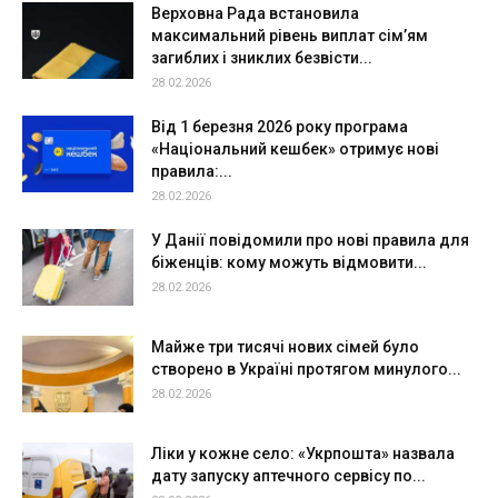
Верховна Рада встановила
максимальний рівень виплат сім’ям
загиблих і зниклих безвісти...
28.02.2026
Від 1 березня 2026 року програма
«Національний кешбек» отримує нові
правила:...
28.02.2026
У Данії повідомили про нові правила для
біженців: кому можуть відмовити...
28.02.2026
Майже три тисячі нових сімей було
створено в Україні протягом минулого...
28.02.2026
Ліки у кожне село: «Укрпошта» назвала
дату запуску аптечного сервісу по...