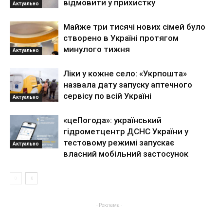
відмовити у прихистку
Актуально
Майже три тисячі нових сімей було
створено в Україні протягом
минулого тижня
Актуально
Ліки у кожне село: «Укрпошта»
назвала дату запуску аптечного
сервісу по всій Україні
Актуально
«цеПогода»: український
гідрометцентр ДСНС України у
тестовому режимі запускає
Актуально
власний мобільний застосунок
- Реклама -