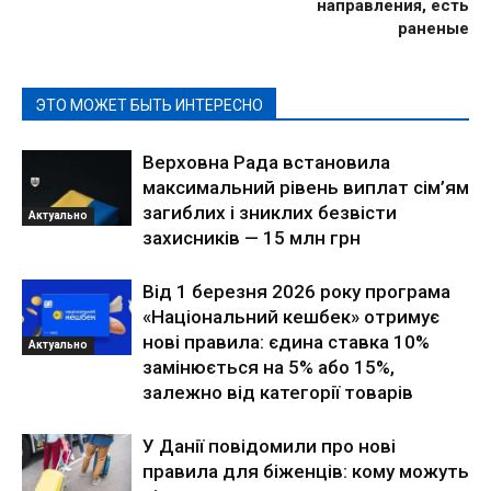
направления, есть
раненые
ЭТО МОЖЕТ БЫТЬ ИНТЕРЕСНО
Верховна Рада встановила
максимальний рівень виплат сім’ям
загиблих і зниклих безвісти
Актуально
захисників — 15 млн грн
Від 1 березня 2026 року програма
«Національний кешбек» отримує
нові правила: єдина ставка 10%
Актуально
замінюється на 5% або 15%,
залежно від категорії товарів
У Данії повідомили про нові
правила для біженців: кому можуть