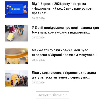
Від 1 березня 2026 року програма
«Національний кешбек» отримує нові
правила:...
28.02.2026
У Данії повідомили про нові правила для
біженців: кому можуть відмовити...
28.02.2026
Майже три тисячі нових сімей було
створено в Україні протягом минулого...
28.02.2026
Ліки у кожне село: «Укрпошта» назвала
дату запуску аптечного сервісу по...
28.02.2026
Загрузить больше