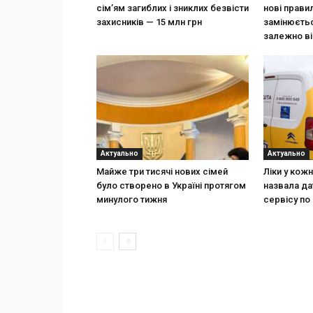
сім’ям загиблих і зниклих безвісти
нові прави
захисників — 15 млн грн
замінюєтьс
залежно ві
Актуально
Актуально
Майже три тисячі нових сімей
Ліки у кож
було створено в Україні протягом
назвала да
минулого тижня
сервісу по 