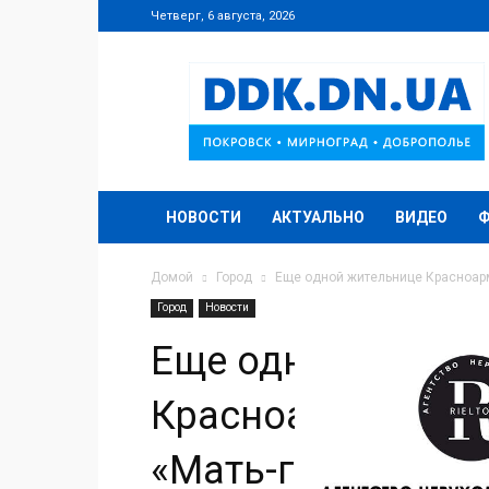
Четверг, 6 августа, 2026
DDK.DN.UA
НОВОСТИ
АКТУАЛЬНО
ВИДЕО
Домой
Город
Еще одной жительнице Красноарм
Город
Новости
Еще одной жител
Красноармейска 
«Мать-героиня»