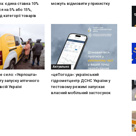
ла: єдина ставка 10%
можуть відмовити у прихистку
я на 5% або 15%,
д категорії товарів
Актуально
не село: «Укрпошта»
«цеПогода»: український
ту запуску аптечного
гідрометцентр ДСНС України у
всій Україні
тестовому режимі запускає
власний мобільний застосунок