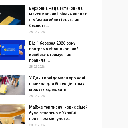
Верховна Рада встановила
максимальний рівень виплат
сім’ям загиблих і зниклих
безвісти...
28.02.2026
Від 1 березня 2026 року
програма «Національний
кешбек» отримує нові
правила:...
28.02.2026
У Данії повідомили про нові
правила для біженців: кому
можуть відмовити...
28.02.2026
Майже три тисячі нових сімей
було створено в Україні
протягом минулого...
28.02.2026