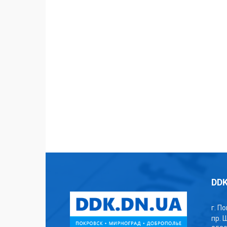
DDK
г. П
пр. 