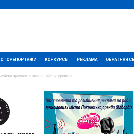
ФОТОРЕПОРТАЖИ
КОНКУРСЫ
РЕКЛАМА
ОБРАТНАЯ С
ейска присвоили звание «Мать-героиня»
ьнице
присвоили звание