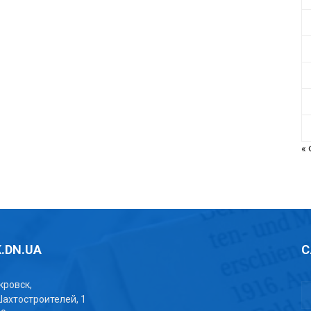
«
.DN.UA
С
окровск,
Шахтостроителей, 1