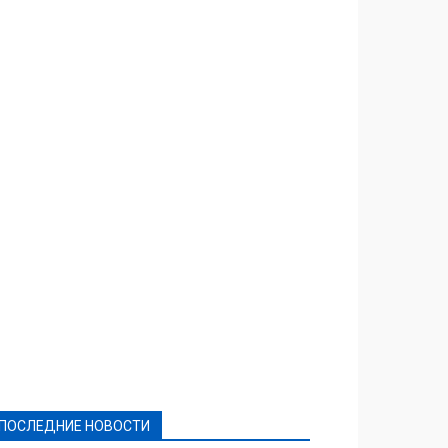
Featured
Актуально
Ваши права
Видеосюжеты
Власть
Выборы - 2021
Выборы-2020
Город
Досуг
Е-декларації
Здоровье
Конкурсы
Криминал и Происшествия
Культура
Новости
Образование
Политическая реклама
Реклама
Слово - народу
Спорт
Твори добро
Фоторепортажи
ПОСЛЕДНИЕ НОВОСТИ
Подробнее