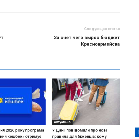
Следующая статья
ут
За счет чего вырос бюджет
Красноармейска
Актуально
зня 2026 року програма
У Данії повідомили про нові
ний кешбек» отримує
правила для біженців: кому