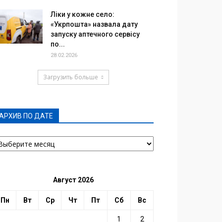
Ліки у кожне село:
«Укрпошта» назвала дату
запуску аптечного сервісу
по...
28.02.2026
Загрузить больше
АРХИВ ПО ДАТЕ
РХИВ
О
АТЕ
Август 2026
Пн
Вт
Ср
Чт
Пт
Сб
Вс
1
2