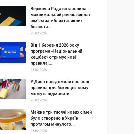
Верховна Рада встановила
максимальний рівень виплат
сім’ям загиблих і зниклих
безвісти...
28.02.2026
Від 1 березня 2026 року
програма «Національний
кешбек» отримує нові
правила:...
28.02.2026
У Данії повідомили про нові
правила для біженців: кому
можуть відмовити...
28.02.2026
Майже три тисячі нових сімей
було створено в Україні
протягом минулого...
28.02.2026