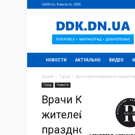
Суббота, 8 августа, 2026
DDK.DN.UA
НОВОСТИ
АКТУАЛЬНО
ВИДЕО
Домой
Город
Врачи Красноармейска предосте
Город
Новости
Врачи Красноарм
жителей об опасн
празднования Кр