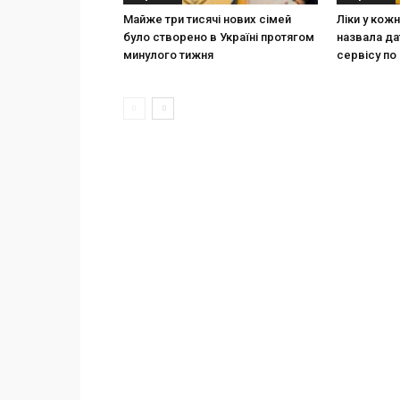
Майже три тисячі нових сімей
Ліки у кож
було створено в Україні протягом
назвала да
минулого тижня
сервісу по 