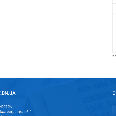
«
.DN.UA
С
окровск,
Шахтостроителей, 1