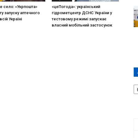
не село: «Укрпошта»
«цеПогода»: український
ту запуску аптечного
гідрометцентр ДСНС України у
всій Україні
тестовому режимі запускає
власний мобільний застосунок
А
П
Д