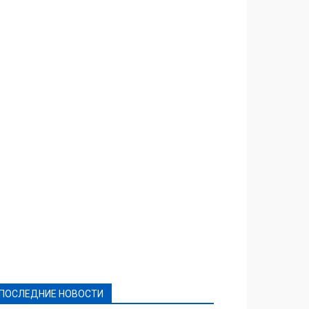
Featured
Актуально
Ваши права
Видеосюжеты
Власть
Выборы - 2021
Выборы-2020
Город
Досуг
Е-декларації
Здоровье
Конкурсы
Криминал и Происшествия
Культура
Новости
Образование
Политическая реклама
Реклама
Слово - народу
Спорт
Твори добро
Фоторепортажи
ПОСЛЕДНИЕ НОВОСТИ
Подробнее