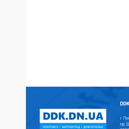
DDK
г. П
пр. 