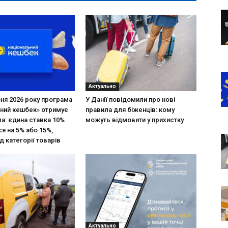
Актуально
зня 2026 року програма
У Данії повідомили про нові
ний кешбек» отримує
правила для біженців: кому
ла: єдина ставка 10%
можуть відмовити у прихистку
я на 5% або 15%,
д категорії товарів
Актуально