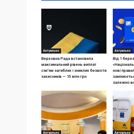
Актуально
Актуально
Верховна Рада встановила
Від 1 бере
максимальний рівень виплат
«Національ
сім’ям загиблих і зниклих безвісти
нові прави
захисників — 15 млн грн
замінюєтьс
залежно ві
Актуально
Актуально