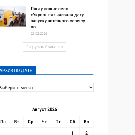
Ліки у кожне село:
«Укрпошта» назвала дату
запуску аптечного сервісу
по...
28.02.2026
Загрузить больше
АРХИВ ПО ДАТЕ
РХИВ
О
АТЕ
Август 2026
Пн
Вт
Ср
Чт
Пт
Сб
Вс
1
2