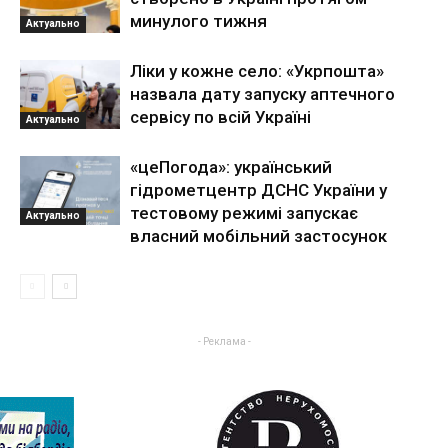
минулого тижня
Актуально
Ліки у кожне село: «Укрпошта»
назвала дату запуску аптечного
сервісу по всій Україні
Актуально
«цеПогода»: український
гідрометцентр ДСНС України у
тестовому режимі запускає
Актуально
власний мобільний застосунок
- Реклама -