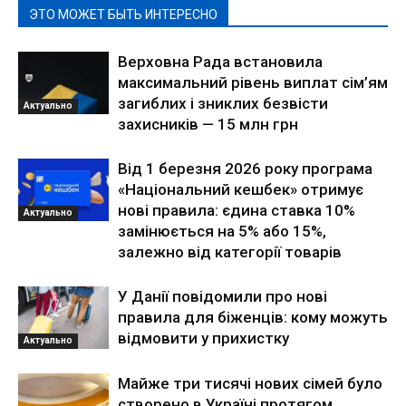
ЭТО МОЖЕТ БЫТЬ ИНТЕРЕСНО
Верховна Рада встановила
максимальний рівень виплат сім’ям
загиблих і зниклих безвісти
Актуально
захисників — 15 млн грн
Від 1 березня 2026 року програма
«Національний кешбек» отримує
нові правила: єдина ставка 10%
Актуально
замінюється на 5% або 15%,
залежно від категорії товарів
У Данії повідомили про нові
правила для біженців: кому можуть
відмовити у прихистку
Актуально
Майже три тисячі нових сімей було
створено в Україні протягом