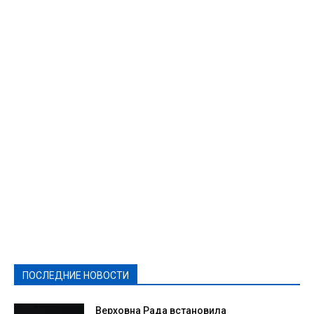
Featured
Актуально
Ваши права
Видеосюжеты
Власть
Выборы - 2021
Выборы-2020
Город
Досуг
Е-декларації
Здоровье
Конкурсы
Криминал и Происшествия
Культура
Новости
Образование
Политическая реклама
Реклама
Слово - народу
Спорт
Твори добро
Фоторепортажи
ПОСЛЕДНИЕ НОВОСТИ
Подробнее
Верховна Рада встановила