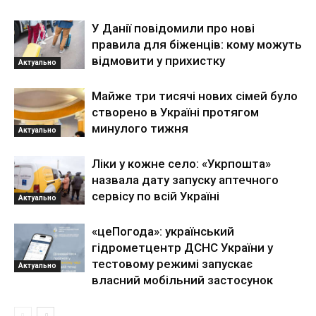
У Данії повідомили про нові
правила для біженців: кому можуть
відмовити у прихистку
Актуально
Майже три тисячі нових сімей було
створено в Україні протягом
минулого тижня
Актуально
Ліки у кожне село: «Укрпошта»
назвала дату запуску аптечного
сервісу по всій Україні
Актуально
«цеПогода»: український
гідрометцентр ДСНС України у
тестовому режимі запускає
Актуально
власний мобільний застосунок