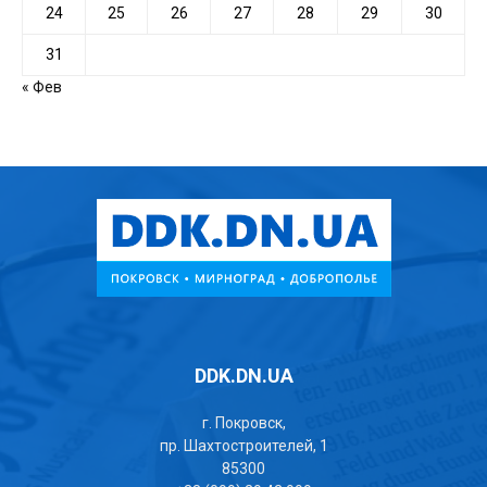
24
25
26
27
28
29
30
31
« Фев
DDK.DN.UA
г. Покровск,
пр. Шахтостроителей, 1
85300