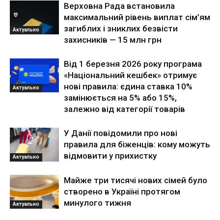
Верховна Рада встановила
максимальний рівень виплат сім’ям
загиблих і зниклих безвісти
Актуально
захисників — 15 млн грн
Від 1 березня 2026 року програма
«Національний кешбек» отримує
нові правила: єдина ставка 10%
Актуально
замінюється на 5% або 15%,
залежно від категорії товарів
У Данії повідомили про нові
правила для біженців: кому можуть
відмовити у прихистку
Актуально
Майже три тисячі нових сімей було
створено в Україні протягом
минулого тижня
Актуально