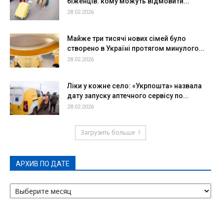
біженців: кому можуть відмовити...
28.02.2026
Майже три тисячі нових сімей було
створено в Україні протягом минулого...
28.02.2026
Ліки у кожне село: «Укрпошта» назвала
дату запуску аптечного сервісу по...
28.02.2026
Загрузить больше
АРХИВ ПО ДАТЕ
АРХИВ
ПО
ДАТЕ