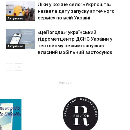
Ліки у кожне село: «Укрпошта»
назвала дату запуску аптечного
сервісу по всій Україні
Актуально
«цеПогода»: український
гідрометцентр ДСНС України у
тестовому режимі запускає
Актуально
власний мобільний застосунок
- Реклама -