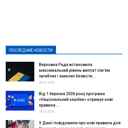
Featured
Актуально
Ваши права
Видеосюжеты
Власть
Выборы - 2021
Выборы-2020
Город
Досуг
Е-декларації
Здоровье
Конкурсы
Криминал и Происшествия
Культура
Новости
Образование
Политическая реклама
Реклама
Слово - народу
Спорт
Твори добро
Фоторепортажи
ПОСЛЕДНИЕ НОВОСТИ
Подробнее
Верховна Рада встановила
максимальний рівень виплат сім’ям
загиблих і зниклих безвісти...
28.02.2026
Від 1 березня 2026 року програма
«Національний кешбек» отримує нові
правила:...
28.02.2026
У Данії повідомили про нові правила для