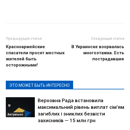
Предыдущая статья
Следующая статья
Красноармейские
В Украинске взорвалась
спасатели просят местных
многоэтажка. Есть
жителей быть
пострадавшие
осторожными!
ЭТО МОЖЕТ БЫТЬ ИНТЕРЕСНО
Верховна Рада встановила
максимальний рівень виплат сім’ям
загиблих і зниклих безвісти
Актуально
захисників — 15 млн грн