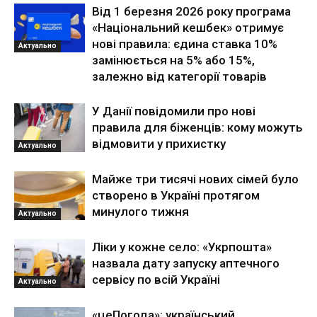
Від 1 березня 2026 року програма
«Національний кешбек» отримує
нові правила: єдина ставка 10%
Актуально
замінюється на 5% або 15%,
залежно від категорії товарів
У Данії повідомили про нові
правила для біженців: кому можуть
відмовити у прихистку
Актуально
Майже три тисячі нових сімей було
створено в Україні протягом
минулого тижня
Актуально
Ліки у кожне село: «Укрпошта»
назвала дату запуску аптечного
сервісу по всій Україні
Актуально
«цеПогода»: український