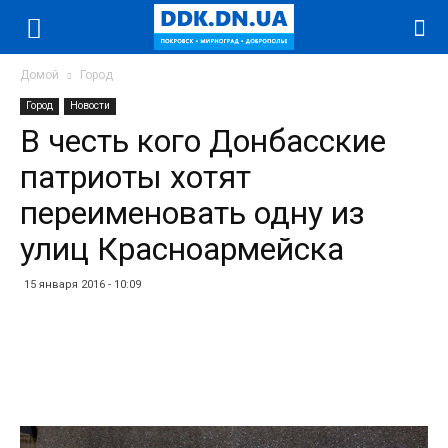
Домой
Город
Город
Новости
В честь кого Донбасские
патриоты хотят
переименовать одну из
улиц Красноармейска
15 января 2016 - 10:09
Facebook
Twitter
Telegram
WhatsApp
Vibe