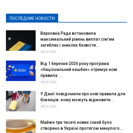
Культура
Новости
Образование
Политическая реклама
Реклама
Слово - народу
Спорт
Твори добро
Фоторепортажи
ПОСЛЕДНИЕ НОВОСТИ
Подробнее
Верховна Рада встановила
максимальний рівень виплат сім’ям
загиблих і зниклих безвісти...
28.02.2026
Від 1 березня 2026 року програма
«Національний кешбек» отримує нові
правила:...
28.02.2026
У Данії повідомили про нові правила для
біженців: кому можуть відмовити...
28.02.2026
Майже три тисячі нових сімей було
створено в Україні протягом минулого...