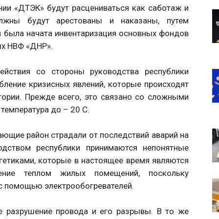
нии «ДТЭК» будут расцениваться как саботаж и
лжны будут арестованы и наказаны, путем
и была начата инвентаризация основных фондов
ых НВФ «ДНР».
действия со стороны руководства республики
бление кризисных явлений, которые происходят
тории. Прежде всего, это связано со сложными
температура до – 20 С.
ающие район страдали от последствий аварий на
водством республики принимаются непонятные
гетиками, которые в настоящее время являются
ение теплом жилых помещений, поскольку
 с помощью электрообогревателей.
е разрушение провода и его разрывы. В то же