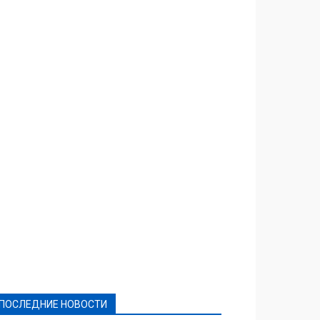
Featured
Актуально
Ваши права
Видеосюжеты
Власть
Выборы - 2021
Выборы-2020
Город
Досуг
Е-декларації
Здоровье
Конкурсы
Криминал и Происшествия
Культура
Новости
Образование
Политическая реклама
Реклама
Слово - народу
Спорт
Твори добро
Фоторепортажи
ПОСЛЕДНИЕ НОВОСТИ
Подробнее