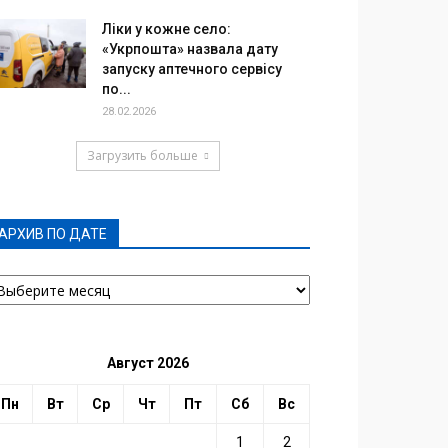
Ліки у кожне село:
«Укрпошта» назвала дату
запуску аптечного сервісу
по...
28.02.2026
Загрузить больше
АРХИВ ПО ДАТЕ
РХИВ
О
АТЕ
Август 2026
Пн
Вт
Ср
Чт
Пт
Сб
Вс
1
2