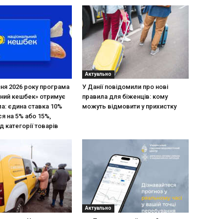
Актуально
зня 2026 року програма
У Данії повідомили про нові
ний кешбек» отримує
правила для біженців: кому
ла: єдина ставка 10%
можуть відмовити у прихистку
я на 5% або 15%,
д категорії товарів
Актуально