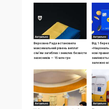
Актуально
Актуально
Верховна Рада встановила
Від 1 бере
максимальний рівень виплат
«Національ
сім’ям загиблих і зниклих безвісти
нові прави
захисників — 15 млн грн
замінюєтьс
залежно ві
Актуально
Актуально