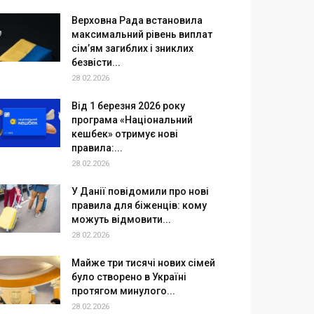
Верховна Рада встановила
максимальний рівень виплат
сім’ям загиблих і зниклих
безвісти...
28.02.2026
Від 1 березня 2026 року
програма «Національний
кешбек» отримує нові
правила:...
28.02.2026
У Данії повідомили про нові
правила для біженців: кому
можуть відмовити...
28.02.2026
Майже три тисячі нових сімей
було створено в Україні
протягом минулого...
28.02.2026