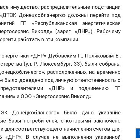
 все имущество: распределительные подстанции
О «ДТЭК Донецкоблэнерго» должны перейти под
риятий ГП «Республиканская энергетическая
ергосервис Виколд» (зарег. «ДНР»). Рабочему
ерейти работать в эти компании.
 энергетики «ДНР» Дубовским Г., Поляковым Е.,
терства (ул. Р. Люксембург, 33), были собраны
онецкоблэнерго», расположенных на временно
м было доведено под личную ответственность о
 представителями «ДНР» и подчинению ГП
пания» и ООО «Энергосервис Виколд».
ТЭК Донецкоблэнерго» было дано указание
ные базы потребителей, с которыми заключено
ии для соответствующего начисления счетов для
Б «ДНР». В случае не выполнения указанной