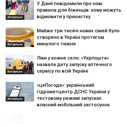
У Данії повідомили про нові
правила для біженців: кому можуть
відмовити у прихистку
Актуально
Майже три тисячі нових сімей було
створено в Україні протягом
минулого тижня
Актуально
Ліки у кожне село: «Укрпошта»
назвала дату запуску аптечного
сервісу по всій Україні
Актуально
«цеПогода»: український
гідрометцентр ДСНС України у
тестовому режимі запускає
Актуально
власний мобільний застосунок