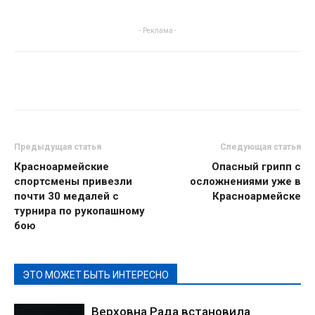
- Реклама -
Предыдущая статья
Следующая статья
Красноармейские
Опасный грипп с
спортсмены привезли
осложнениями уже в
почти 30 медалей с
Красноармейске
турнира по рукопашному
бою
ЭТО МОЖЕТ БЫТЬ ИНТЕРЕСНО
Верховна Рада встановила