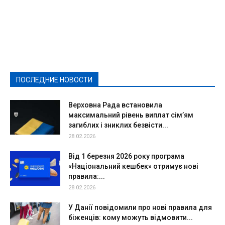
Featured
Актуально
Ваши права
Видеосюжеты
Власть
Выборы - 2021
Выборы-2020
Город
Досуг
Е-декларації
Здоровье
Конкурсы
Криминал и Происшествия
Культура
Новости
Образование
Политическая реклама
Реклама
Слово - народу
Спорт
Твори добро
Фоторепортажи
ПОСЛЕДНИЕ НОВОСТИ
Подробнее
Верховна Рада встановила
максимальний рівень виплат сім’ям
загиблих і зниклих безвісти...
28.02.2026
Від 1 березня 2026 року програма
«Національний кешбек» отримує нові
правила:...
28.02.2026
У Данії повідомили про нові правила для
біженців: кому можуть відмовити...