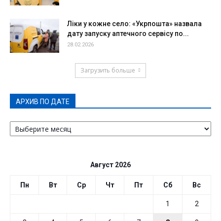
Ліки у кожне село: «Укрпошта» назвала
дату запуску аптечного сервісу по...
28.02.2026
Загрузить больше
АРХИВ ПО ДАТЕ
АРХИВ
ПО
ДАТЕ
Август 2026
Пн
Вт
Ср
Чт
Пт
Сб
Вс
1
2