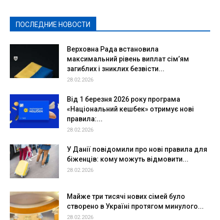
Политическая реклама
Реклама
Слово - народу
Спорт
Твори добро
Фоторепортажи
ПОСЛЕДНИЕ НОВОСТИ
Подробнее
Верховна Рада встановила
максимальний рівень виплат сім’ям
загиблих і зниклих безвісти...
28.02.2026
Від 1 березня 2026 року програма
«Національний кешбек» отримує нові
правила:...
28.02.2026
У Данії повідомили про нові правила для
біженців: кому можуть відмовити...
28.02.2026
Майже три тисячі нових сімей було
створено в Україні протягом минулого...
28.02.2026