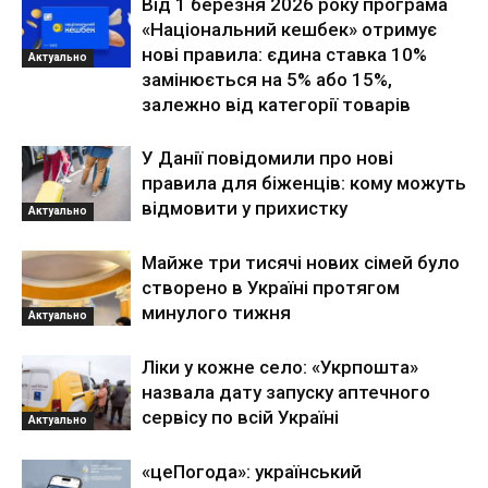
Від 1 березня 2026 року програма
«Національний кешбек» отримує
нові правила: єдина ставка 10%
Актуально
замінюється на 5% або 15%,
залежно від категорії товарів
У Данії повідомили про нові
правила для біженців: кому можуть
відмовити у прихистку
Актуально
Майже три тисячі нових сімей було
створено в Україні протягом
минулого тижня
Актуально
Ліки у кожне село: «Укрпошта»
назвала дату запуску аптечного
сервісу по всій Україні
Актуально
«цеПогода»: український