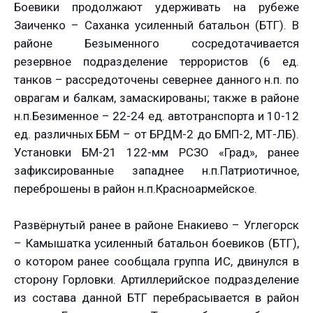
Боевики продолжают удерживать на рубеже
Заиченко – Саханка усиленный батальон (БТГ). В
районе Безыменного сосредотачивается
резервное подразделение террористов (6 ед.
танков – рассредоточены севернее данного н.п. по
оврагам и балкам, замаскированы; также в районе
н.п.Безименное – 22-24 ед. автотранспорта и 10-12
ед. различных ББМ – от БРДМ-2 до БМП-2, МТ-ЛБ).
Установки БМ-21 122-мм РСЗО «Град», ранее
зафиксированные западнее н.п.Патриотичное,
переброшены в район н.п.Красноармейское.
Развёрнутый ранее в районе Енакиево – Углегорск
– Камышатка усиленный батальон боевиков (БТГ),
о котором ранее сообщала группа ИС, двинулся в
сторону Горловки. Артиллерийское подразделение
из состава данной БТГ перебрасывается в район