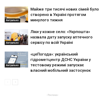
Майже три тисячі нових сімей було
створено в Україні протягом
минулого тижня
Актуально
Ліки у кожне село: «Укрпошта»
назвала дату запуску аптечного
сервісу по всій Україні
Актуально
«цеПогода»: український
гідрометцентр ДСНС України у
тестовому режимі запускає
Актуально
власний мобільний застосунок
- Реклама -