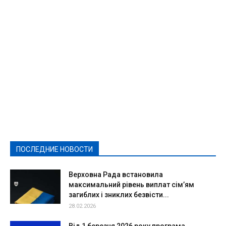
Featured
Актуально
Ваши права
Видеосюжеты
Власть
Выборы - 2021
Выборы-2020
Город
Досуг
Е-декларації
Здоровье
Конкурсы
Криминал и Происшествия
Культура
Новости
Образование
Политическая реклама
Реклама
Слово - народу
Спорт
Твори добро
Фоторепортажи
ПОСЛЕДНИЕ НОВОСТИ
Подробнее
Верховна Рада встановила
максимальний рівень виплат сім’ям
загиблих і зниклих безвісти...
28.02.2026
Від 1 березня 2026 року програма