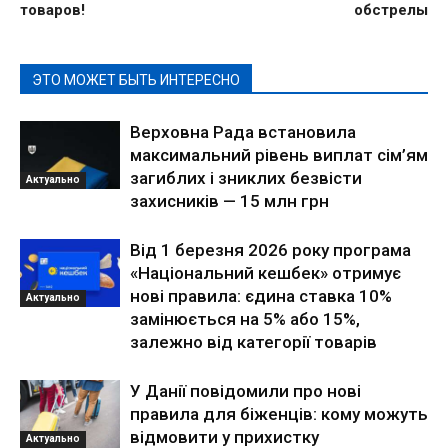
товаров!
обстрелы
ЭТО МОЖЕТ БЫТЬ ИНТЕРЕСНО
Верховна Рада встановила
максимальний рівень виплат сім’ям
загиблих і зниклих безвісти
Актуально
захисників — 15 млн грн
Від 1 березня 2026 року програма
«Національний кешбек» отримує
нові правила: єдина ставка 10%
Актуально
замінюється на 5% або 15%,
залежно від категорії товарів
У Данії повідомили про нові
правила для біженців: кому можуть
відмовити у прихистку
Актуально