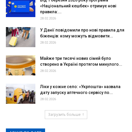
«Національний кешбек» отримує нові
правила:...
28.02.2026
У Данії повідомили про нові правила для
біженців: кому можуть відмовити...
28.02.2026
Майже три тисячі нових сімей було
створено в Україні протягом минулого...
28.02.2026
Ліки у кожне село: «Укрпошта» назвала
дату запуску аптечного сервісу по...
28.02.2026
Загрузить больше