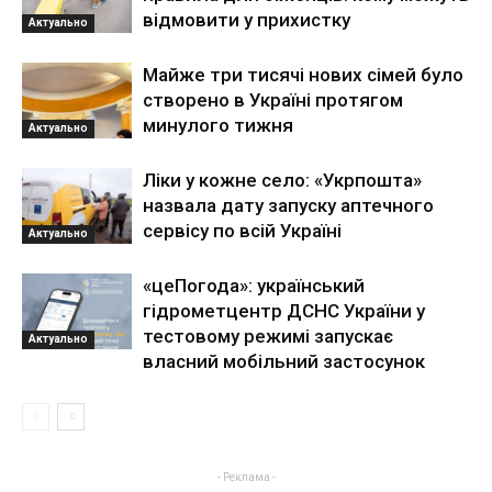
відмовити у прихистку
Актуально
Майже три тисячі нових сімей було
створено в Україні протягом
минулого тижня
Актуально
Ліки у кожне село: «Укрпошта»
назвала дату запуску аптечного
сервісу по всій Україні
Актуально
«цеПогода»: український
гідрометцентр ДСНС України у
тестовому режимі запускає
Актуально
власний мобільний застосунок
- Реклама -