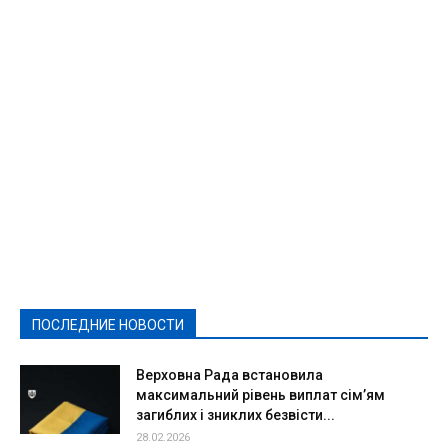
Featured
Актуально
Ваши права
Видеосюжеты
Власть
Выборы - 2021
Выборы-2020
Город
Досуг
Е-декларації
Здоровье
Конкурсы
Криминал и Происшествия
Культура
Новости
Образование
Политическая реклама
Реклама
Слово - народу
Спорт
Твори добро
Фоторепортажи
ПОСЛЕДНИЕ НОВОСТИ
Подробнее
Верховна Рада встановила
максимальний рівень виплат сім’ям
загиблих і зниклих безвісти...
28.02.2026