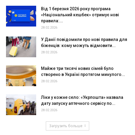
Від 1 березня 2026 року програма
«Національний кешбек» отримує нові
правила:...
28.02.2026
У Данії повідомили про нові правила для
біженців: кому можуть відмовити...
28.02.2026
Майже три тисячі нових сімей було
створено в Україні протягом минулого...
28.02.2026
Ліки у кожне село: «Укрпошта» назвала
дату запуску аптечного сервісу по...
28.02.2026
Загрузить больше