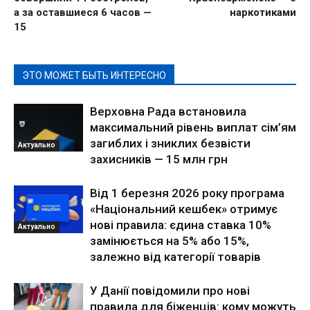
а за оставшиеся 6 часов —
наркотиками
15
ЭТО МОЖЕТ БЫТЬ ИНТЕРЕСНО
Верховна Рада встановила
максимальний рівень виплат сім’ям
загиблих і зниклих безвісти
Актуально
захисників — 15 млн грн
Від 1 березня 2026 року програма
«Національний кешбек» отримує
нові правила: єдина ставка 10%
Актуально
замінюється на 5% або 15%,
залежно від категорії товарів
У Данії повідомили про нові
правила для біженців: кому можуть