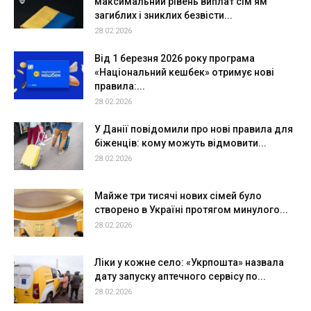
максимальний рівень виплат сім’ям
загиблих і зниклих безвісти...
28.02.2026
Від 1 березня 2026 року програма
«Національний кешбек» отримує нові
правила:...
28.02.2026
У Данії повідомили про нові правила для
біженців: кому можуть відмовити...
28.02.2026
Майже три тисячі нових сімей було
створено в Україні протягом минулого...
28.02.2026
Ліки у кожне село: «Укрпошта» назвала
дату запуску аптечного сервісу по...
28.02.2026