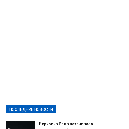
Featured
Актуально
Ваши права
Видеосюжеты
Власть
Выборы - 2021
Выборы-2020
Город
Досуг
Е-декларації
Здоровье
Конкурсы
Криминал и Происшествия
Культура
Новости
Образование
Политическая реклама
Реклама
Слово - народу
Спорт
Твори добро
Фоторепортажи
ПОСЛЕДНИЕ НОВОСТИ
Подробнее
Верховна Рада встановила