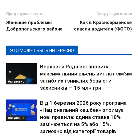
Предыдущая статья
Следующая статья
Женские проблемы
Как в Красноармейске
Добропольского района
спасли водителя (ФОТО)
ЭТО МОЖЕТ БЫТЬ ИНТЕРЕСНО
Верховна Рада встановила
максимальний рівень виплат сім’ям
загиблих і зниклих безвісти
Актуально
захисників — 15 млн грн
Від 1 березня 2026 року програма
«Національний кешбек» отримує
нові правила: єдина ставка 10%
Актуально
замінюється на 5% або 15%,
залежно від категорії товарів