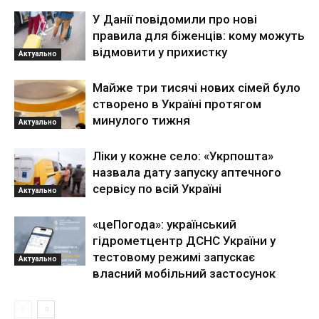
У Данії повідомили про нові
правила для біженців: кому можуть
відмовити у прихистку
Актуально
Майже три тисячі нових сімей було
створено в Україні протягом
минулого тижня
Актуально
Ліки у кожне село: «Укрпошта»
назвала дату запуску аптечного
сервісу по всій Україні
Актуально
«цеПогода»: український
гідрометцентр ДСНС України у
тестовому режимі запускає
Актуально
власний мобільний застосунок