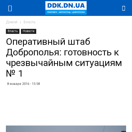
Домой
Власть
Власть
Новости
Оперативный штаб
Доброполья: готовность к
чрезвычайным ситуациям
№ 1
8 января 2016 - 15:58
Facebook
Twitter
Telegram
WhatsApp
Vibe