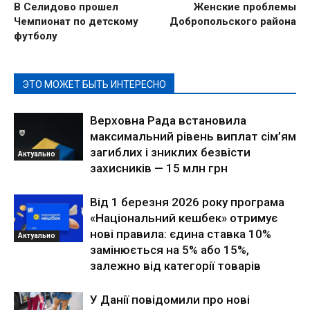
В Селидово прошел
Женские проблемы
Чемпионат по детскому
Добропольского района
футболу
ЭТО МОЖЕТ БЫТЬ ИНТЕРЕСНО
Верховна Рада встановила
максимальний рівень виплат сім’ям
загиблих і зниклих безвісти
Актуально
захисників — 15 млн грн
Від 1 березня 2026 року програма
«Національний кешбек» отримує
нові правила: єдина ставка 10%
Актуально
замінюється на 5% або 15%,
залежно від категорії товарів
У Данії повідомили про нові