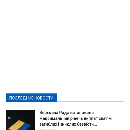
Featured
Актуально
Ваши права
Видеосюжеты
Власть
Выборы - 2021
Выборы-2020
Город
Досуг
Е-декларації
Здоровье
Конкурсы
Криминал и Происшествия
Культура
Новости
Образование
Политическая реклама
Реклама
Слово - народу
Спорт
Твори добро
Фоторепортажи
ПОСЛЕДНИЕ НОВОСТИ
Подробнее
Верховна Рада встановила
максимальний рівень виплат сім’ям
загиблих і зниклих безвісти...