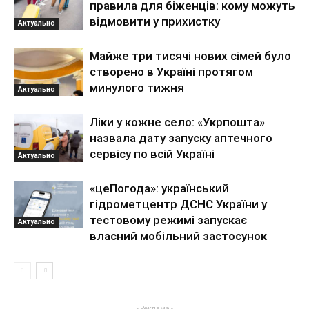
правила для біженців: кому можуть
відмовити у прихистку
Актуально
Майже три тисячі нових сімей було
створено в Україні протягом
минулого тижня
Актуально
Ліки у кожне село: «Укрпошта»
назвала дату запуску аптечного
сервісу по всій Україні
Актуально
«цеПогода»: український
гідрометцентр ДСНС України у
тестовому режимі запускає
Актуально
власний мобільний застосунок
- Реклама -