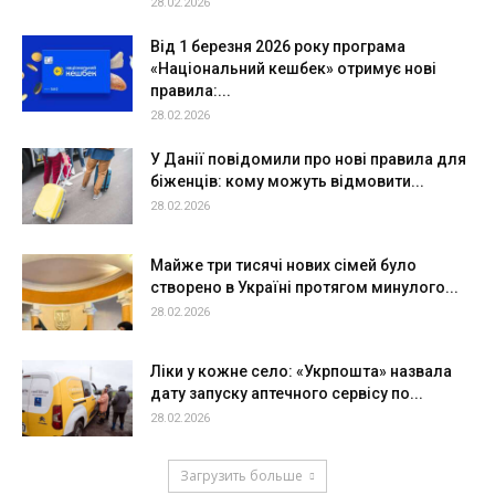
28.02.2026
Від 1 березня 2026 року програма
«Національний кешбек» отримує нові
правила:...
28.02.2026
У Данії повідомили про нові правила для
біженців: кому можуть відмовити...
28.02.2026
Майже три тисячі нових сімей було
створено в Україні протягом минулого...
28.02.2026
Ліки у кожне село: «Укрпошта» назвала
дату запуску аптечного сервісу по...
28.02.2026
Загрузить больше