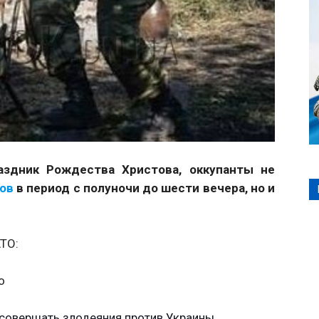
аздник Рождества Христова, оккупанты не
лов
в период с полуночи до шести вечера, но и
АТО:
о
совершать злодеяния против Украины.