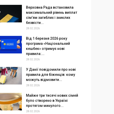
Верховна Рада встановила
максимальний рівень виплат
сім’ям загиблих і зниклих
безвісти...
28.02.2026
Від 1 березня 2026 року
програма «Національний
кешбек» отримує нові
правила:...
28.02.2026
У Данії повідомили про нові
правила для біженців: кому
можуть відмовити...
28.02.2026
Майже три тисячі нових сімей
було створено в Україні
протягом минулого...
28.02.2026