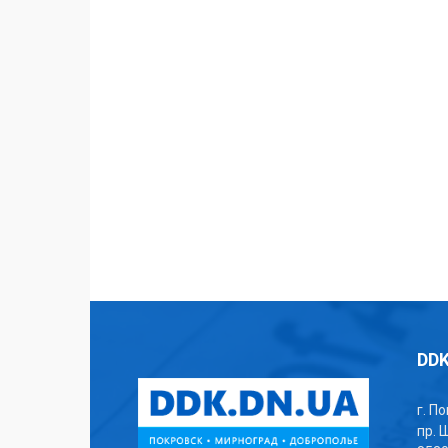
DDK
г. П
пр. 