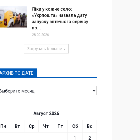
Ліки у кожне село:
«Укрпошта» назвала дату
запуску аптечного сервісу
по...
28.02.2026
Загрузить больше
АРХИВ ПО ДАТЕ
РХИВ
О
АТЕ
Август 2026
Пн
Вт
Ср
Чт
Пт
Сб
Вс
1
2