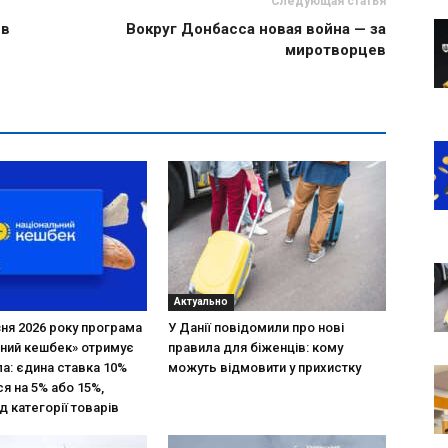
Следующая статья
 в
Вокруг Донбасса новая война — за
миротворцев
Актуально
зня 2026 року програма
У Данії повідомили про нові
ний кешбек» отримує
правила для біженців: кому
ла: єдина ставка 10%
можуть відмовити у прихистку
я на 5% або 15%,
д категорії товарів