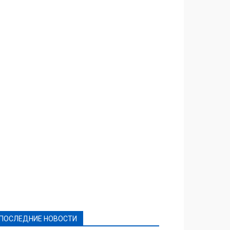
Featured
Актуально
Ваши права
Видеосюжеты
Власть
Выборы - 2021
Выборы-2020
Город
Досуг
Е-декларації
Здоровье
Конкурсы
Криминал и Происшествия
Культура
Новости
Образование
Политическая реклама
Реклама
Слово - народу
Спорт
Твори добро
Фоторепортажи
ПОСЛЕДНИЕ НОВОСТИ
Подробнее