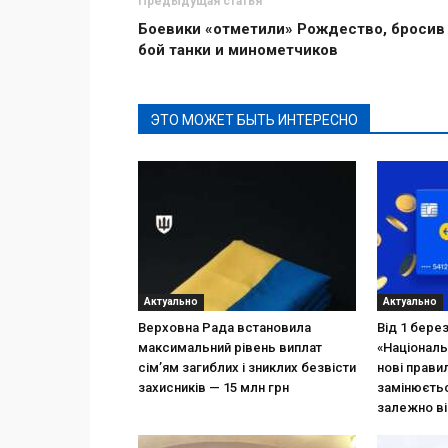
Предыдущая статья
Боевики «отметили» Рождество, бросив
бой танки и минометчиков
ЭТО МОЖЕТ БЫТЬ ИНТЕРЕСНО
Актуально
Актуально
Верховна Рада встановила
Від 1 бере
максимальний рівень виплат
«Національ
сім’ям загиблих і зниклих безвісти
нові прави
захисників — 15 млн грн
замінюєтьс
залежно ві