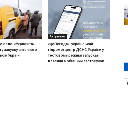
Актуально
не село: «Укрпошта»
«цеПогода»: український
ту запуску аптечного
гідрометцентр ДСНС України у
всій Україні
тестовому режимі запускає
власний мобільний застосунок
А
П
Д