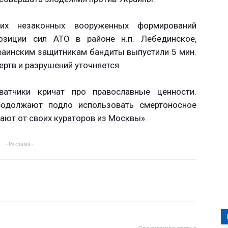
ких незаконных вооруженных формирований
зиции сил АТО в районе н.п. Лебединское,
краинским защитникам бандиты выпустили 5 мин.
тв и разрушений уточняется.
атчики кричат про православные ценности.
родолжают подло использовать смертоносное
ают от своих кураторов из Москвы».
- Реклама -