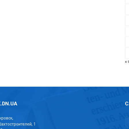
«
.DN.UA
С
окровск,
Шахтостроителей, 1