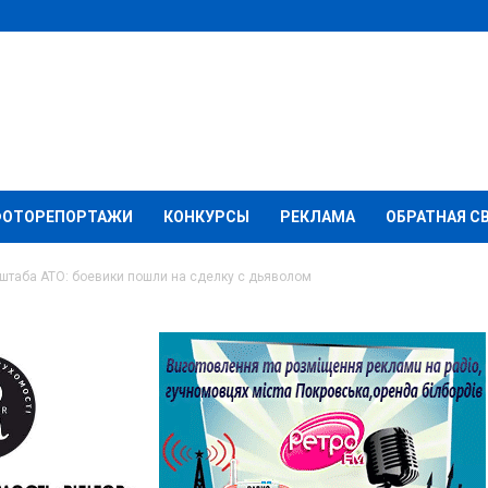
ФОТОРЕПОРТАЖИ
КОНКУРСЫ
РЕКЛАМА
ОБРАТНАЯ С
 штаба АТО: боевики пошли на сделку с дьяволом
а АТО: боевики пошли
олом