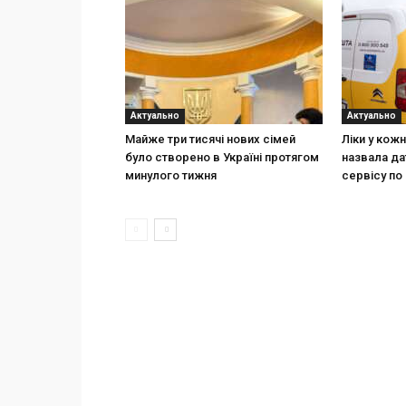
Актуально
Актуально
Майже три тисячі нових сімей
Ліки у кож
було створено в Україні протягом
назвала да
минулого тижня
сервісу по 