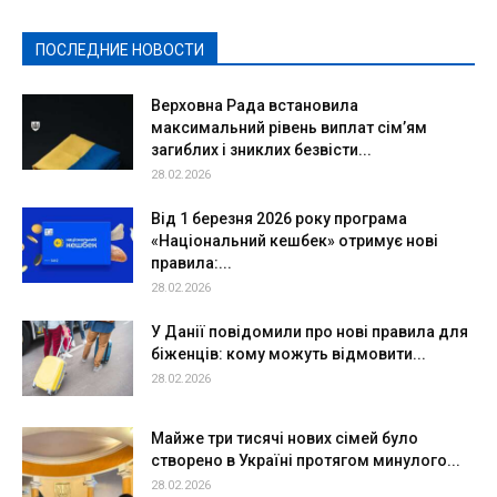
Политическая реклама
Реклама
Слово - народу
Спорт
Твори добро
Фоторепортажи
ПОСЛЕДНИЕ НОВОСТИ
Подробнее
Верховна Рада встановила
максимальний рівень виплат сім’ям
загиблих і зниклих безвісти...
28.02.2026
Від 1 березня 2026 року програма
«Національний кешбек» отримує нові
правила:...
28.02.2026
У Данії повідомили про нові правила для
біженців: кому можуть відмовити...
28.02.2026
Майже три тисячі нових сімей було
створено в Україні протягом минулого...
28.02.2026