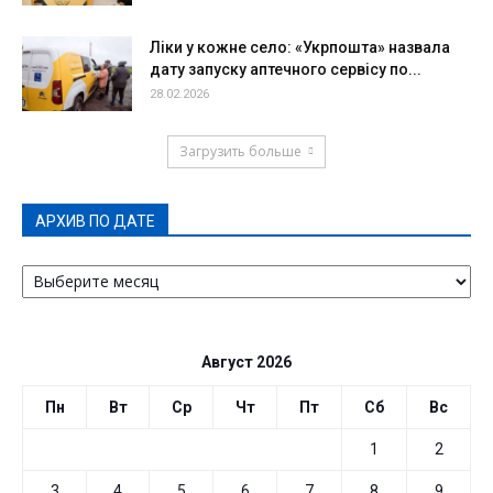
Ліки у кожне село: «Укрпошта» назвала
дату запуску аптечного сервісу по...
28.02.2026
Загрузить больше
АРХИВ ПО ДАТЕ
АРХИВ
ПО
ДАТЕ
Август 2026
Пн
Вт
Ср
Чт
Пт
Сб
Вс
1
2
3
4
5
6
7
8
9