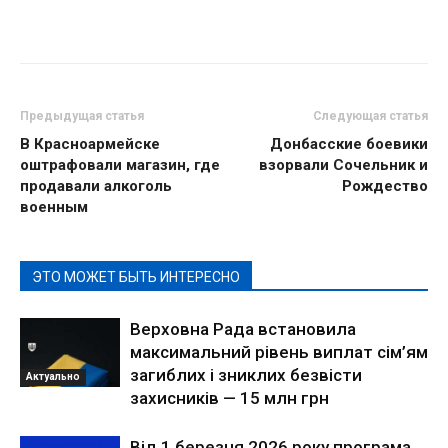
Предыдущая статья
Следующая статья
В Красноармейске
Донбасские боевики
оштрафовали магазин, где
взорвали Сочельник и
продавали алкоголь
Рождество
военным
ЭТО МОЖЕТ БЫТЬ ИНТЕРЕСНО
Верховна Рада встановила
максимальний рівень виплат сім’ям
загиблих і зниклих безвісти
Актуально
захисників — 15 млн грн
Від 1 березня 2026 року програма