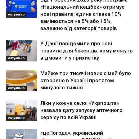
«Національний кешбек» отримує
нові правила: єдина ставка 10%
Актуально
замінюється на 5% або 15%,
залежно від категорії товарів
У Данії повідомили про нові
правила для біженців: кому можуть
відмовити у прихистку
Актуально
Майже три тисячі нових сімей було
створено в Україні протягом
минулого тижня
Актуально
Ліки у кожне село: «Укрпошта»
назвала дату запуску аптечного
сервісу по всій Україні
Актуально
«цеПогода»: український