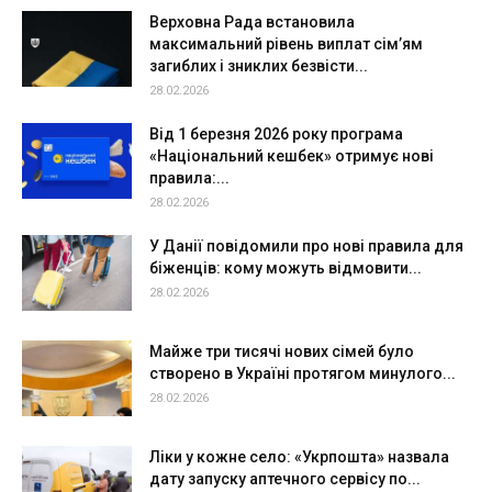
Верховна Рада встановила
максимальний рівень виплат сім’ям
загиблих і зниклих безвісти...
28.02.2026
Від 1 березня 2026 року програма
«Національний кешбек» отримує нові
правила:...
28.02.2026
У Данії повідомили про нові правила для
біженців: кому можуть відмовити...
28.02.2026
Майже три тисячі нових сімей було
створено в Україні протягом минулого...
28.02.2026
Ліки у кожне село: «Укрпошта» назвала
дату запуску аптечного сервісу по...