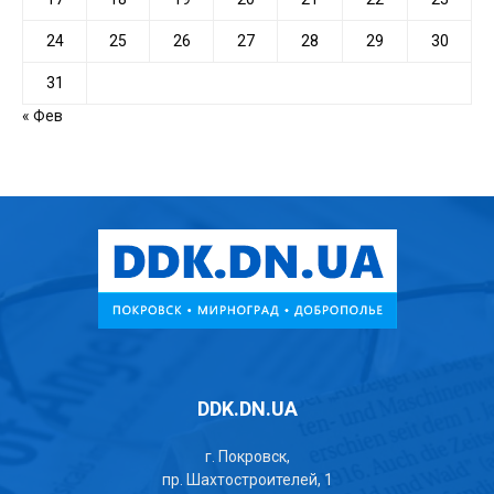
24
25
26
27
28
29
30
31
« Фев
DDK.DN.UA
г. Покровск,
пр. Шахтостроителей, 1