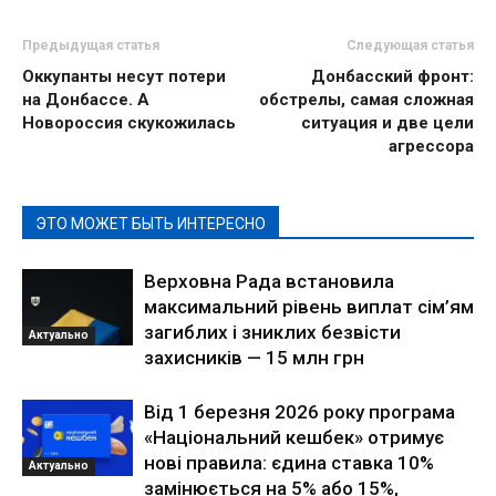
Предыдущая статья
Следующая статья
Оккупанты несут потери
Донбасский фронт:
на Донбассе. А
обстрелы, самая сложная
Новороссия скукожилась
ситуация и две цели
агрессора
ЭТО МОЖЕТ БЫТЬ ИНТЕРЕСНО
Верховна Рада встановила
максимальний рівень виплат сім’ям
загиблих і зниклих безвісти
Актуально
захисників — 15 млн грн
Від 1 березня 2026 року програма
«Національний кешбек» отримує
нові правила: єдина ставка 10%
Актуально
замінюється на 5% або 15%,