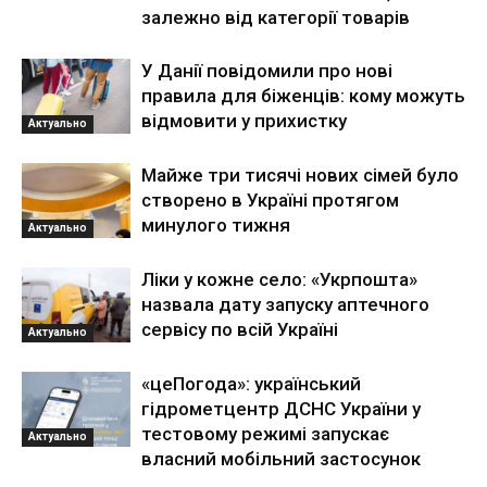
залежно від категорії товарів
У Данії повідомили про нові
правила для біженців: кому можуть
відмовити у прихистку
Актуально
Майже три тисячі нових сімей було
створено в Україні протягом
минулого тижня
Актуально
Ліки у кожне село: «Укрпошта»
назвала дату запуску аптечного
сервісу по всій Україні
Актуально
«цеПогода»: український
гідрометцентр ДСНС України у
тестовому режимі запускає
Актуально
власний мобільний застосунок