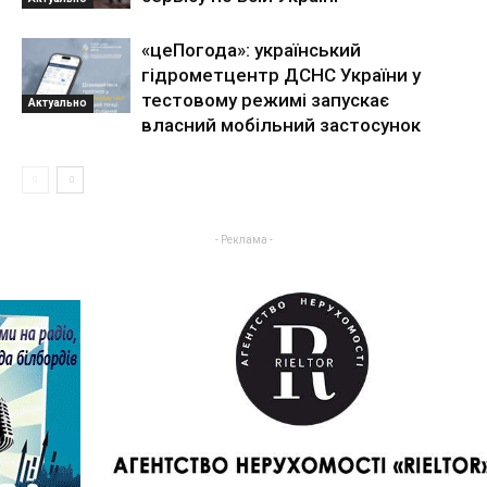
«цеПогода»: український
гідрометцентр ДСНС України у
тестовому режимі запускає
Актуально
власний мобільний застосунок
- Реклама -