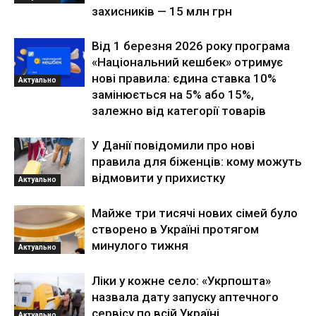
захисників — 15 млн грн
Від 1 березня 2026 року програма
«Національний кешбек» отримує
нові правила: єдина ставка 10%
Актуально
замінюється на 5% або 15%,
залежно від категорії товарів
У Данії повідомили про нові
правила для біженців: кому можуть
відмовити у прихистку
Актуально
Майже три тисячі нових сімей було
створено в Україні протягом
минулого тижня
Актуально
Ліки у кожне село: «Укрпошта»
назвала дату запуску аптечного
сервісу по всій Україні
Актуально