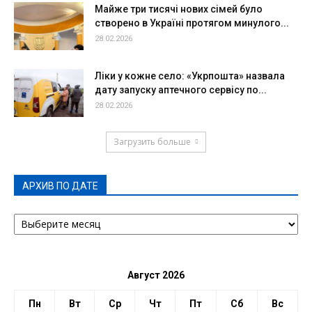
Майже три тисячі нових сімей було
створено в Україні протягом минулого...
28.02.2026
Ліки у кожне село: «Укрпошта» назвала
дату запуску аптечного сервісу по...
28.02.2026
Загрузить больше
АРХИВ ПО ДАТЕ
АРХИВ
ПО
ДАТЕ
Август 2026
Пн
Вт
Ср
Чт
Пт
Сб
Вс