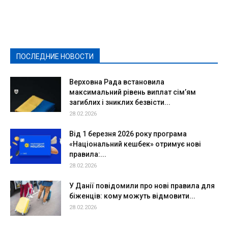
Видеосюжеты
Власть
Выборы - 2021
Выборы-2020
Город
Досуг
Е-декларації
Здоровье
Конкурсы
Криминал и Происшествия
Культура
Новости
Образование
Политическая реклама
Реклама
Слово - народу
Спорт
Твори добро
Фоторепортажи
ПОСЛЕДНИЕ НОВОСТИ
Подробнее
Верховна Рада встановила
максимальний рівень виплат сім’ям
загиблих і зниклих безвісти...
28.02.2026
Від 1 березня 2026 року програма
«Національний кешбек» отримує нові
правила:...
28.02.2026
У Данії повідомили про нові правила для
біженців: кому можуть відмовити...
28.02.2026