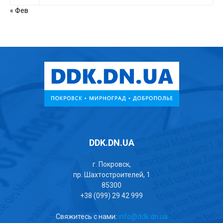
« Фев
DDK.DN.UA
г. Покровск,
пр. Шахтостроителей, 1
85300
+38 (099) 29 42 999
Свяжитесь с нами:
info@ddk.dn.ua