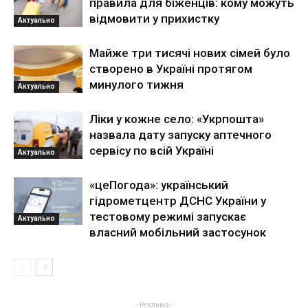
правила для біженців: кому можуть
відмовити у прихистку
Актуально
Майже три тисячі нових сімей було
створено в Україні протягом
минулого тижня
Актуально
Ліки у кожне село: «Укрпошта»
назвала дату запуску аптечного
сервісу по всій Україні
Актуально
«цеПогода»: український
гідрометцентр ДСНС України у
тестовому режимі запускає
Актуально
власний мобільний застосунок
- Реклама -