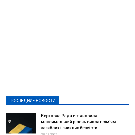
Featured
Актуально
Ваши права
Видеосюжеты
Власть
Выборы - 2021
Выборы-2020
Город
Досуг
Е-декларації
Здоровье
Конкурсы
Криминал и Происшествия
Культура
Новости
Образование
Политическая реклама
Реклама
Слово - народу
Спорт
Твори добро
Фоторепортажи
ПОСЛЕДНИЕ НОВОСТИ
Подробнее
Верховна Рада встановила
максимальний рівень виплат сім’ям
загиблих і зниклих безвісти...
28.02.2026