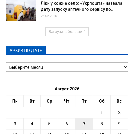
Ліки у кожне село: «Укрпошта» назвала
дату запуску аптечного сервісу по...
28.02.2026
Загрузить больше
АРХИВ ПО ДАТЕ
АРХИВ
ПО
ДАТЕ
Август 2026
Пн
Вт
Ср
Чт
Пт
Сб
Вс
1
2
3
4
5
6
7
8
9