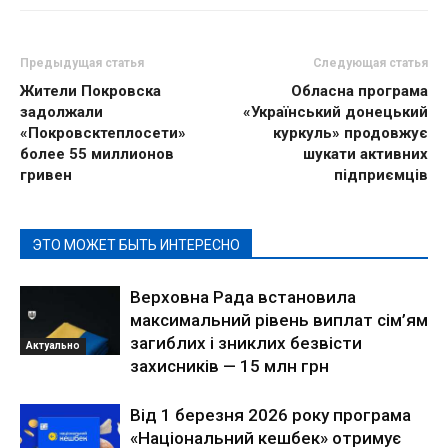
Предыдущая статья
Следующая статья
Жители Покровска
Обласна програма
задолжали
«Український донецький
«Покровсктеплосети»
куркуль» продовжує
более 55 миллионов
шукати активних
гривен
підприємців
ЭТО МОЖЕТ БЫТЬ ИНТЕРЕСНО
Верховна Рада встановила
максимальний рівень виплат сім’ям
загиблих і зниклих безвісти
Актуально
захисників — 15 млн грн
Від 1 березня 2026 року програма
«Національний кешбек» отримує