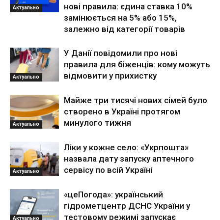
нові правила: єдина ставка 10%
Актуально
замінюється на 5% або 15%,
залежно від категорії товарів
У Данії повідомили про нові
правила для біженців: кому можуть
відмовити у прихистку
Актуально
Майже три тисячі нових сімей було
створено в Україні протягом
минулого тижня
Актуально
Ліки у кожне село: «Укрпошта»
назвала дату запуску аптечного
сервісу по всій Україні
Актуально
«цеПогода»: український
гідрометцентр ДСНС України у
тестовому режимі запускає
Актуально